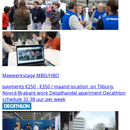
Meewerkstage MBO/HBO
payments
€250 - €350 / maand
location_on
Tilburg,
Noord-Brabant
work
Detailhandel
apartment
Decathlon
schedule
32-38 uur per week