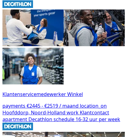
Klantenservicemedewerker Winkel
payments
€2445 - €2519 / maand
location_on
Hoofddorp, Noord-Holland
work
Klantcontact
apartment
Decathlon
schedule
16-32 uur per week