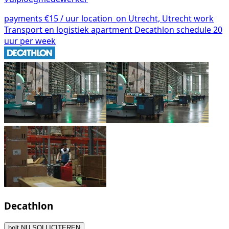
payments
€15 / uur
location_on
Utrecht, Utrecht
work
Transport en logistiek
apartment
Decathlon
schedule
20
uur per week
Decathlon
bolt
NU SOLLICITEREN