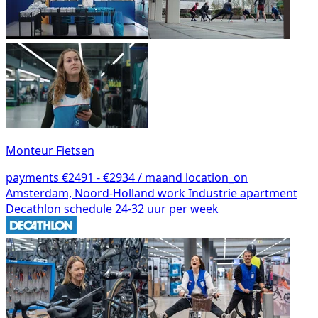
Monteur Fietsen
payments
€2491 - €2934 / maand
location_on
Amsterdam, Noord-Holland
work
Industrie
apartment
Decathlon
schedule
24-32 uur per week