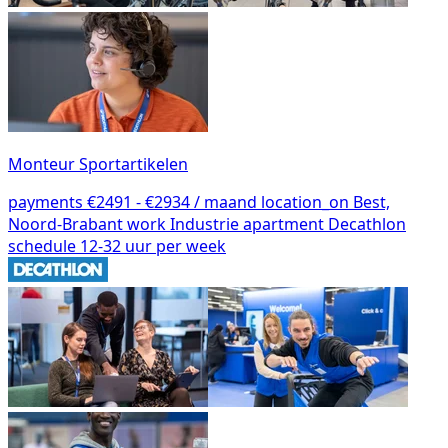
Monteur Sportartikelen
payments
€2491 - €2934 / maand
location_on
Best,
Noord-Brabant
work
Industrie
apartment
Decathlon
schedule
12-32 uur per week