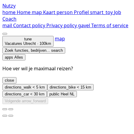
Nutzy
home
Home
map
Kaart
person
Profiel
smart_toy
Job
Coach
mail
Contact
policy
Privacy policy
gavel
Terms of service
map
tune
Vacatures
Utrecht · 100km
Zoek functies, bedrijven...
search
apps
Alles
Hoe ver wil je maximaal reizen?
close
directions_walk
< 5 km
directions_bike
< 15 km
directions_car
< 30 km
public
Heel NL
Volgende
arrow_forward