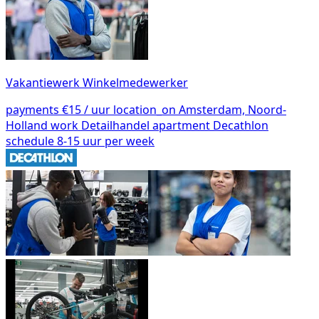
Vakantiewerk Winkelmedewerker
payments
€15 / uur
location_on
Amsterdam, Noord-
Holland
work
Detailhandel
apartment
Decathlon
schedule
8-15 uur per week