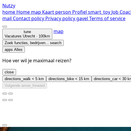
Nutzy
home
Home
map
Kaart
person
Profiel
smart_toy
Job Coac
mail
Contact
policy
Privacy policy
gavel
Terms of service
map
tune
Vacatures
Utrecht · 100km
Zoek functies, bedrijven...
search
apps
Alles
Hoe ver wil je maximaal reizen?
close
directions_walk
< 5 km
directions_bike
< 15 km
directions_car
< 30 k
Volgende
arrow_forward
clear
arrow_back_ios_new