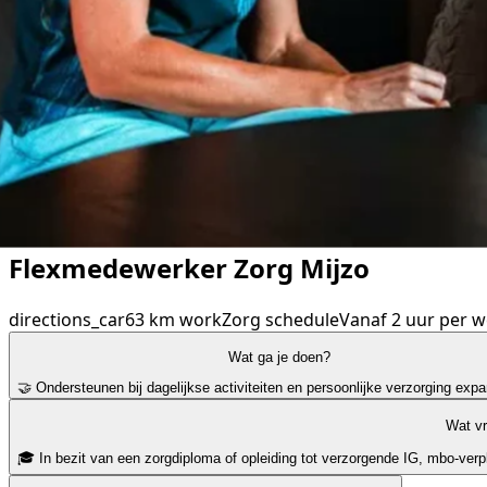
Flexmedewerker Zorg Mijzo
directions_car
63 km
work
Zorg
schedule
Vanaf 2 uur per 
Wat ga je doen?
🤝 Ondersteunen bij dagelijkse activiteiten en persoonlijke verzorging
expa
Wat v
🎓 In bezit van een zorgdiploma of opleiding tot verzorgende IG, mbo-verpl