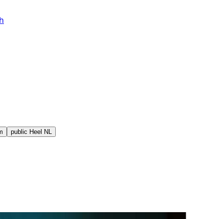
h
m
public
Heel NL