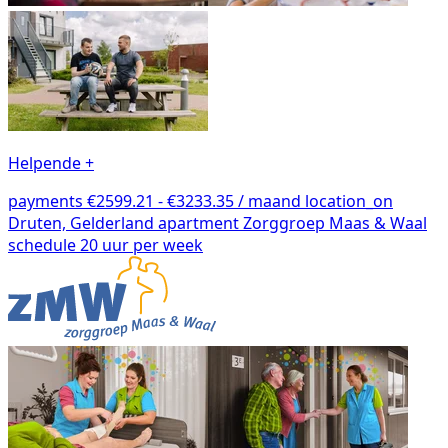
Helpende +
payments
€2599.21 - €3233.35 / maand
location_on
Druten, Gelderland
apartment
Zorggroep Maas & Waal
schedule
20 uur per week