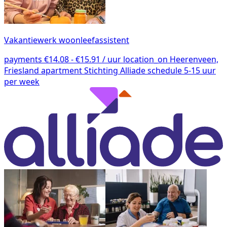
Vakantiewerk woonleefassistent
payments
€14.08 - €15.91 / uur
location_on
Heerenveen,
Friesland
apartment
Stichting Alliade
schedule
5-15 uur
per week