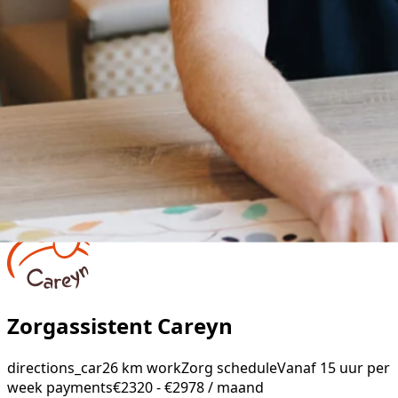
Zorgassistent Careyn
directions_car
26 km
work
Zorg
schedule
Vanaf 15 uur per
week
payments
€2320 - €2978 / maand