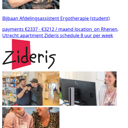
Bijbaan Afdelingsassistent Ergotherapie (student)
payments
€2337 - €3212 / maand
location_on
Rhenen,
Utrecht
apartment
Zideris
schedule
8 uur per week