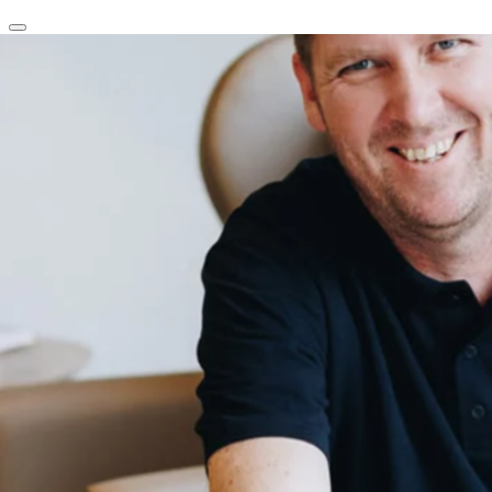
clear
arrow_back_ios_new
favorite
share