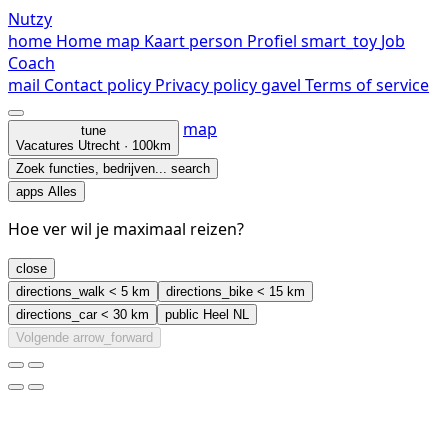
Nutzy
home
Home
map
Kaart
person
Profiel
smart_toy
Job
Coach
mail
Contact
policy
Privacy policy
gavel
Terms of service
map
tune
Vacatures
Utrecht · 100km
Zoek functies, bedrijven...
search
apps
Alles
Hoe ver wil je maximaal reizen?
close
directions_walk
< 5 km
directions_bike
< 15 km
directions_car
< 30 km
public
Heel NL
Volgende
arrow_forward