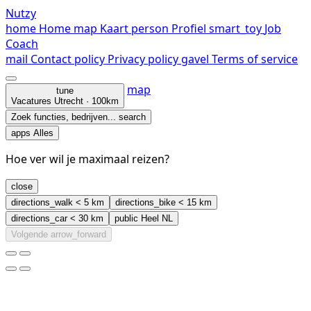
Nutzy
home
Home
map
Kaart
person
Profiel
smart_toy
Job
Coach
mail
Contact
policy
Privacy policy
gavel
Terms of service
map
tune
Vacatures
Utrecht · 100km
Zoek functies, bedrijven...
search
apps
Alles
Hoe ver wil je maximaal reizen?
close
directions_walk
< 5 km
directions_bike
< 15 km
directions_car
< 30 km
public
Heel NL
Volgende
arrow_forward