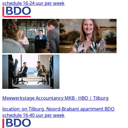
schedule
16-24 uur per week
Meewerkstage Accountancy MKB - HBO | Tilburg
location_on
Tilburg, Noord-Brabant
apartment
BDO
schedule
16-40 uur per week