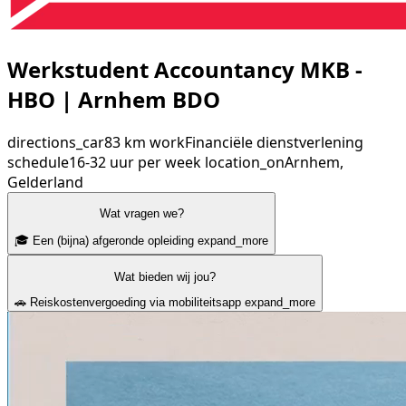
Werkstudent Accountancy MKB -
HBO | Arnhem BDO
directions_car
83 km
work
Financiële dienstverlening
schedule
16-32 uur per week
location_on
Arnhem,
Gelderland
Wat vragen we?
🎓 Een (bijna) afgeronde opleiding
expand_more
Wat bieden wij jou?
🚗 Reiskostenvergoeding via mobiliteitsapp
expand_more