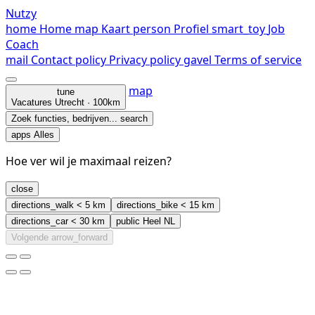
Nutzy
home
Home
map
Kaart
person
Profiel
smart_toy
Job
Coach
mail
Contact
policy
Privacy policy
gavel
Terms of service
map
tune
Vacatures
Utrecht · 100km
Zoek functies, bedrijven...
search
apps
Alles
Hoe ver wil je maximaal reizen?
close
directions_walk
< 5 km
directions_bike
< 15 km
directions_car
< 30 km
public
Heel NL
Volgende
arrow_forward