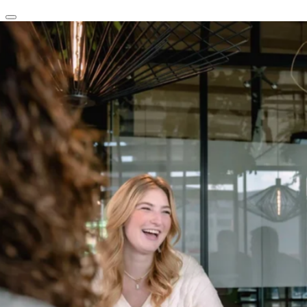
clear
arrow_back_ios_new
favorite
share