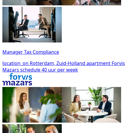
Manager Tax Compliance
location_on
Rotterdam, Zuid-Holland
apartment
Forvis
Mazars
schedule
40 uur per week