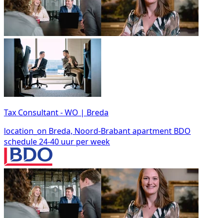
Tax Consultant - WO | Breda
location_on
Breda, Noord-Brabant
apartment
BDO
schedule
24-40 uur per week