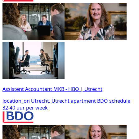
Assistent Accountant MKB - HBO | Utrecht
location_on
Utrecht, Utrecht
apartment
BDO
schedule
32-40 uur per week