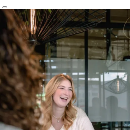
clear
arrow_back_ios_new
favorite
share