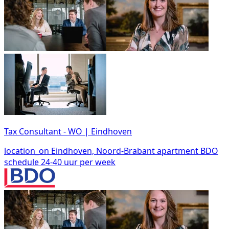
Tax Consultant - WO | Eindhoven
location_on
Eindhoven, Noord-Brabant
apartment
BDO
schedule
24-40 uur per week