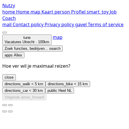
Nutzy
home
Home
map
Kaart
person
Profiel
smart_toy
Job
Coach
mail
Contact
policy
Privacy policy
gavel
Terms of service
map
tune
Vacatures
Utrecht · 100km
Zoek functies, bedrijven...
search
apps
Alles
Hoe ver wil je maximaal reizen?
close
directions_walk
< 5 km
directions_bike
< 15 km
directions_car
< 30 km
public
Heel NL
Volgende
arrow_forward