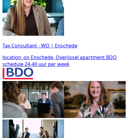
Tax Consultant - WO | Enschede
location_on
Enschede, Overijssel
apartment
BDO
schedule
24-40 uur per week