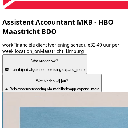
Assistent Accountant MKB - HBO |
Maastricht BDO
work
Financiële dienstverlening
schedule
32-40 uur per
week
location_on
Maastricht, Limburg
Wat vragen we?
🎓 Een (bijna) afgeronde opleiding
expand_more
Wat bieden wij jou?
🚗 Reiskostenvergoeding via mobiliteitsapp
expand_more