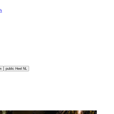
h
m
public
Heel NL