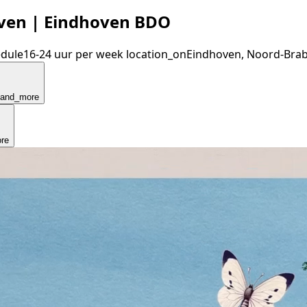
oven | Eindhoven BDO
dule
16-24 uur per week
location_on
Eindhoven, Noord-Bra
pand_more
re