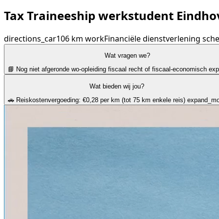
Tax Traineeship werkstudent Eindh
directions_car
106 km
work
Financiële dienstverlening
sche
Wat vragen we?
📘 Nog niet afgeronde wo-opleiding fiscaal recht of fiscaal-economisch
ex
Wat bieden wij jou?
🚗 Reiskostenvergoeding: €0,28 per km (tot 75 km enkele reis)
expand_mo