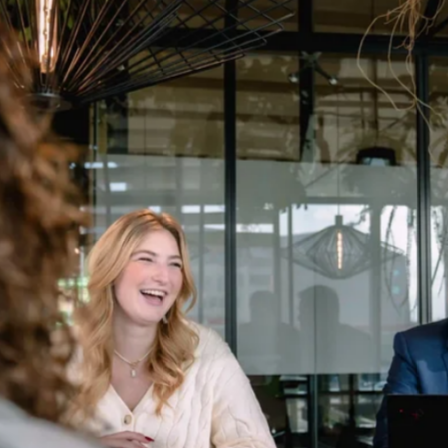
favorite
share