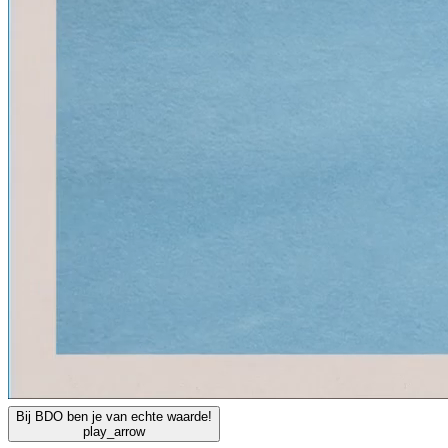
Bij BDO ben je van echte waarde!
play_arrow