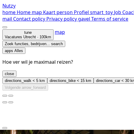
Nutzy
home
Home
map
Kaart
person
Profiel
smart_toy
Job Coac
mail
Contact
policy
Privacy policy
gavel
Terms of service
map
tune
Vacatures
Utrecht · 100km
Zoek functies, bedrijven...
search
apps
Alles
Hoe ver wil je maximaal reizen?
close
directions_walk
< 5 km
directions_bike
< 15 km
directions_car
< 30 k
Volgende
arrow_forward
clear
arrow_back_ios_new