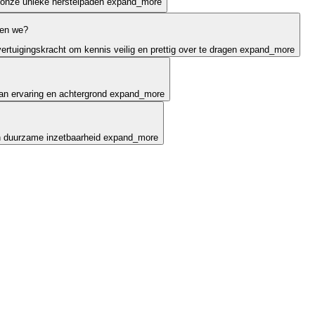
onze unieke herstelpaden
expand_more
gen we?
ertuigingskracht om kennis veilig en prettig over te dragen
expand_more
an ervaring en achtergrond
expand_more
en duurzame inzetbaarheid
expand_more