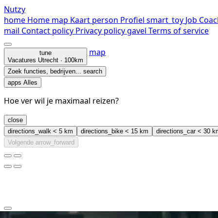
Nutzy
home
Home
map
Kaart
person
Profiel
smart_toy
Job Coac
mail
Contact
policy
Privacy policy
gavel
Terms of service
map
tune
Vacatures
Utrecht · 100km
Zoek functies, bedrijven...
search
apps
Alles
Hoe ver wil je maximaal reizen?
close
directions_walk
< 5 km
directions_bike
< 15 km
directions_car
< 30 k
Volgende
arrow_forward
clear
arrow_back_ios_new