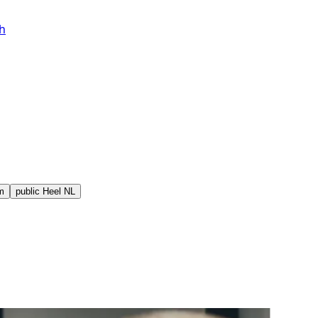
h
m
public
Heel NL