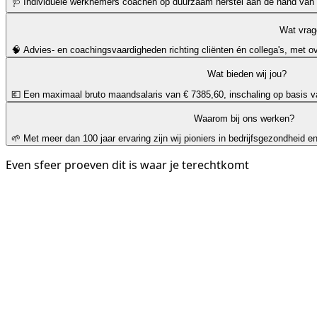
🩺 Individuele werknemers coachen op duurzaam herstel aan de hand van 
Wat vra
🧠 Advies- en coachingsvaardigheden richting cliënten én collega's, met ov
Wat bieden wij jou?
💶 Een maximaal bruto maandsalaris van € 7385,60, inschaling op basis v
Waarom bij ons werken?
🌱 Met meer dan 100 jaar ervaring zijn wij pioniers in bedrijfsgezondheid 
Even sfeer proeven dit is waar je terechtkomt