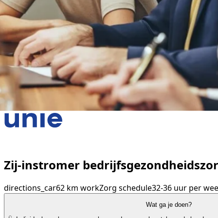
Zij-instromer bedrijfsgezondheidszorg
directions_car
62 km
work
Zorg
schedule
32-36 uur per we
Wat ga je doen?