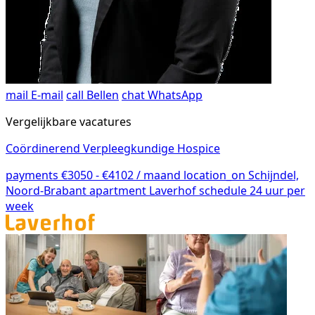
mail
E-mail
call
Bellen
chat
WhatsApp
Vergelijkbare vacatures
Coördinerend Verpleegkundige Hospice
payments
€3050 - €4102 / maand
location_on
Schijndel,
Noord-Brabant
apartment
Laverhof
schedule
24 uur per
week