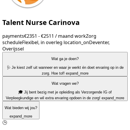
Talent Nurse Carinova
payments
€2351 - €2511 / maand
work
Zorg
schedule
Flexibel, in overleg
location_on
Deventer,
Overijssel
Wat ga je doen?
🩺 Je kiest zelf uit wanneer en waar je werkt én doet ervaring op in de
zorg. Hoe tof!
expand_more
Wat vragen we?
🎓 Jij bent bezig met je opleiding als Verzorgende IG of
Verpleegkundige en wil extra ervaring opdoen in de zorg!
expand_more
Wat bieden wij jou?
expand_more
🕒