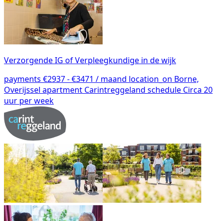
Verzorgende IG of Verpleegkundige in de wijk
payments
€2937 - €3471 / maand
location_on
Borne,
Overijssel
apartment
Carintreggeland
schedule
Circa 20
uur per week