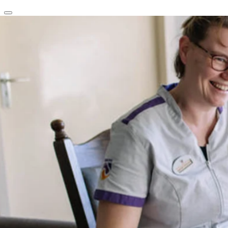
clear
arrow_back_ios_new
favorite
share