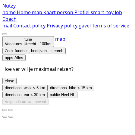
Nutzy
home
Home
map
Kaart
person
Profiel
smart_toy
Job
Coach
mail
Contact
policy
Privacy policy
gavel
Terms of service
map
tune
Vacatures
Utrecht · 100km
Zoek functies, bedrijven...
search
apps
Alles
Hoe ver wil je maximaal reizen?
close
directions_walk
< 5 km
directions_bike
< 15 km
directions_car
< 30 km
public
Heel NL
Volgende
arrow_forward