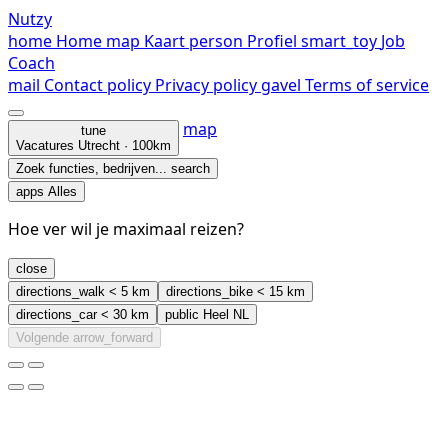
Nutzy
home
Home
map
Kaart
person
Profiel
smart_toy
Job
Coach
mail
Contact
policy
Privacy policy
gavel
Terms of service
map
tune
Vacatures
Utrecht · 100km
Zoek functies, bedrijven...
search
apps
Alles
Hoe ver wil je maximaal reizen?
close
directions_walk
< 5 km
directions_bike
< 15 km
directions_car
< 30 km
public
Heel NL
Volgende
arrow_forward