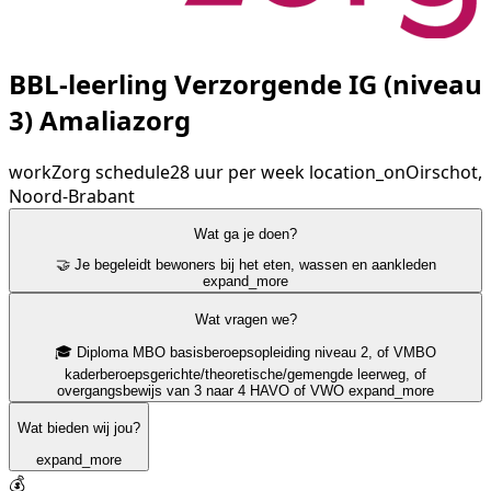
BBL-leerling Verzorgende IG (niveau
3) Amaliazorg
work
Zorg
schedule
28 uur per week
location_on
Oirschot,
Noord-Brabant
Wat ga je doen?
🤝 Je begeleidt bewoners bij het eten, wassen en aankleden
expand_more
Wat vragen we?
🎓 Diploma MBO basisberoepsopleiding niveau 2, of VMBO
kaderberoepsgerichte/theoretische/gemengde leerweg, of
overgangsbewijs van 3 naar 4 HAVO of VWO
expand_more
Wat bieden wij jou?
expand_more
💰