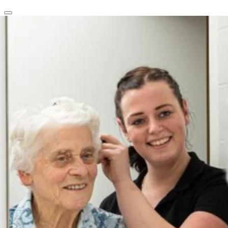
clear
arrow_back_ios_new
favorite
share