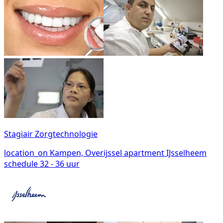
Stagiair Zorgtechnologie
location_on
Kampen, Overijssel
apartment
IJsselheem
schedule
32 - 36 uur