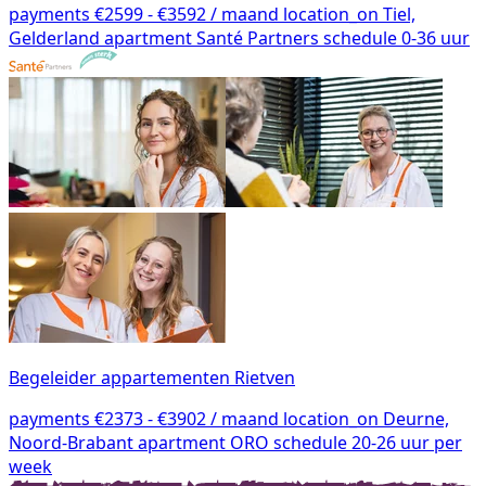
payments
€2599 - €3592 / maand
location_on
Tiel,
Gelderland
apartment
Santé Partners
schedule
0-36 uur
Begeleider appartementen Rietven
payments
€2373 - €3902 / maand
location_on
Deurne,
Noord-Brabant
apartment
ORO
schedule
20-26 uur per
week