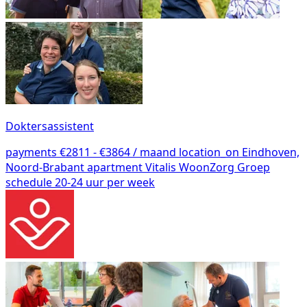
Doktersassistent
payments
€2811 - €3864 / maand
location_on
Eindhoven,
Noord-Brabant
apartment
Vitalis WoonZorg Groep
schedule
20-24 uur per week