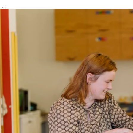
clear
arrow_back_ios_new
favorite
share