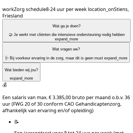
work
Zorg
schedule
8-24 uur per week
location_on
Stiens,
Friesland
Wat ga je doen?
🤝 Je werkt met cliënten die intensieve ondersteuning nodig hebben
expand_more
Wat vragen we?
🩺 Bij voorkeur ervaring in de zorg, maar dit is geen must
expand_more
Wat bieden wij jou?
expand_more
💰
Een salaris van max. € 3.385,00 bruto per maand o.b.v. 36
uur (FWG 20 of 30 conform CAO Gehandicaptenzorg,
afhankelijk van ervaring en/of opleiding)
📝
Een jaarcontract voor 8 tot 24 uur per week (met