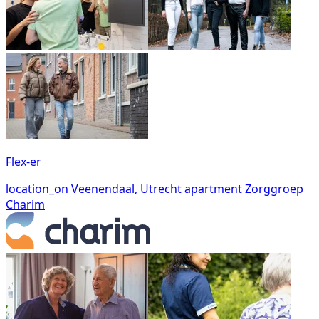
Flex-er
location_on
Veenendaal, Utrecht
apartment
Zorggroep
Charim