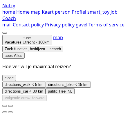
Nutzy
home
Home
map
Kaart
person
Profiel
smart_toy
Job
Coach
mail
Contact
policy
Privacy policy
gavel
Terms of service
map
tune
Vacatures
Utrecht · 100km
Zoek functies, bedrijven...
search
apps
Alles
Hoe ver wil je maximaal reizen?
close
directions_walk
< 5 km
directions_bike
< 15 km
directions_car
< 30 km
public
Heel NL
Volgende
arrow_forward