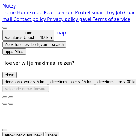
Nutzy
home
Home
map
Kaart
person
Profiel
smart_toy
Job Coac
mail
Contact
policy
Privacy policy
gavel
Terms of service
map
tune
Vacatures
Utrecht · 100km
Zoek functies, bedrijven...
search
apps
Alles
Hoe ver wil je maximaal reizen?
close
directions_walk
< 5 km
directions_bike
< 15 km
directions_car
< 30 k
Volgende
arrow_forward
arrow_back_ios_new
share