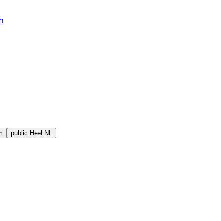
h
m
public
Heel NL