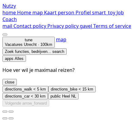
Nutzy
home
Home
map
Kaart
person
Profiel
smart_toy
Job
Coach
mail
Contact
policy
Privacy policy
gavel
Terms of service
map
tune
Vacatures
Utrecht · 100km
Zoek functies, bedrijven...
search
apps
Alles
Hoe ver wil je maximaal reizen?
close
directions_walk
< 5 km
directions_bike
< 15 km
directions_car
< 30 km
public
Heel NL
Volgende
arrow_forward