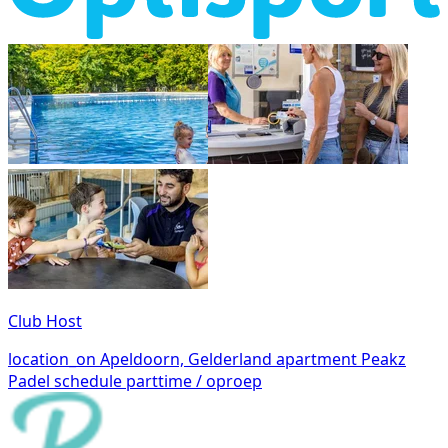
Club Host
location_on
Apeldoorn, Gelderland
apartment
Peakz
Padel
schedule
parttime / oproep