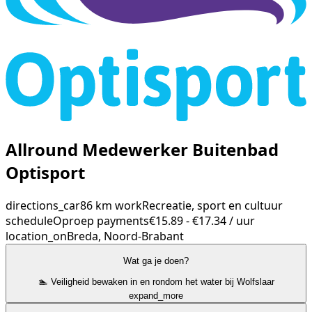
Allround Medewerker Buitenbad
Optisport
directions_car
86 km
work
Recreatie, sport en cultuur
schedule
Oproep
payments
€15.89 - €17.34 / uur
location_on
Breda, Noord-Brabant
Wat ga je doen?
🏊 Veiligheid bewaken in en rondom het water bij Wolfslaar
expand_more