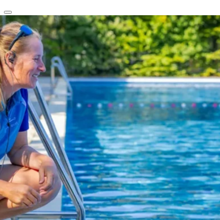
clear
arrow_back_ios_new
favorite
share