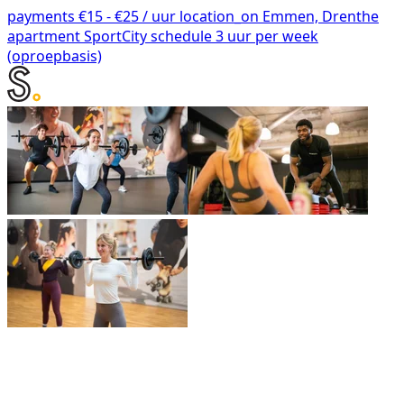
payments
€15 - €25 / uur
location_on
Emmen, Drenthe
apartment
SportCity
schedule
3 uur per week
(oproepbasis)