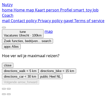
Nutzy
home
Home
map
Kaart
person
Profiel
smart_toy
Job
Coach
mail
Contact
policy
Privacy policy
gavel
Terms of service
map
tune
Vacatures
Utrecht · 100km
Zoek functies, bedrijven...
search
apps
Alles
Hoe ver wil je maximaal reizen?
close
directions_walk
< 5 km
directions_bike
< 15 km
directions_car
< 30 km
public
Heel NL
Volgende
arrow_forward