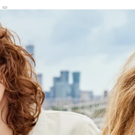
clear
arrow_back_ios_new
favorite
share