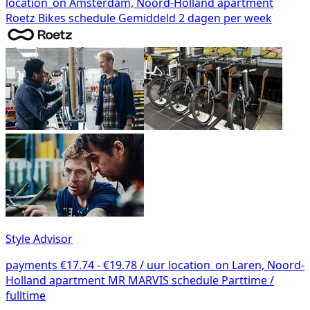
location_on
Amsterdam, Noord-Holland
apartment
Roetz Bikes
schedule
Gemiddeld 2 dagen per week
Style Advisor
payments
€17.74 - €19.78 / uur
location_on
Laren, Noord-
Holland
apartment
MR MARVIS
schedule
Parttime /
fulltime