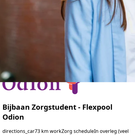
Bijbaan Zorgstudent - Flexpool
Odion
directions_car
73 km
work
Zorg
schedule
In overleg (veel