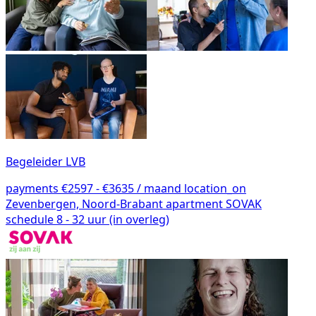
Begeleider LVB
payments
€2597 - €3635 / maand
location_on
Zevenbergen, Noord-Brabant
apartment
SOVAK
schedule
8 - 32 uur (in overleg)