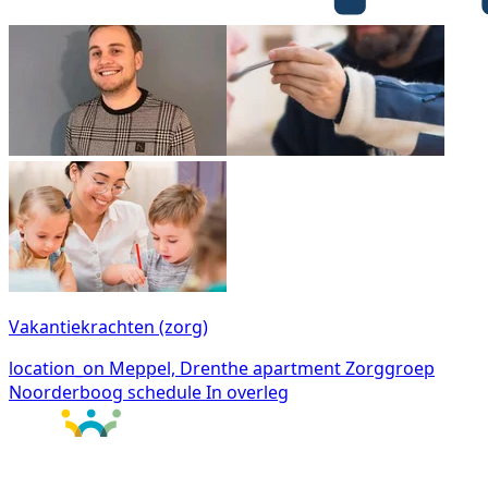
Vakantiekrachten (zorg)
location_on
Meppel, Drenthe
apartment
Zorggroep
Noorderboog
schedule
In overleg