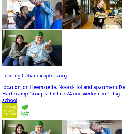
Leerling Gehandicaptenzorg
location_on
Heemstede, Noord-Holland
apartment
De
Hartekamp Groep
schedule
24 uur werken en 1 dag
school