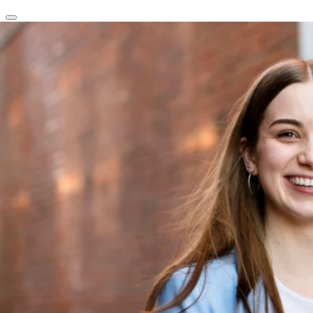
clear
arrow_back_ios_new
favorite
share