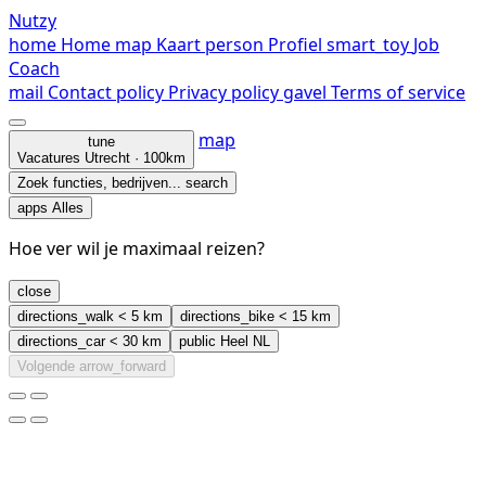
Nutzy
home
Home
map
Kaart
person
Profiel
smart_toy
Job
Coach
mail
Contact
policy
Privacy policy
gavel
Terms of service
map
tune
Vacatures
Utrecht · 100km
Zoek functies, bedrijven...
search
apps
Alles
Hoe ver wil je maximaal reizen?
close
directions_walk
< 5 km
directions_bike
< 15 km
directions_car
< 30 km
public
Heel NL
Volgende
arrow_forward