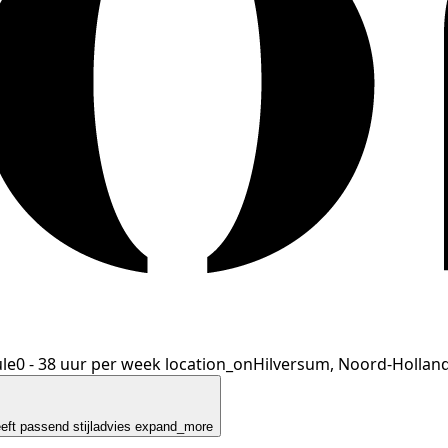
le
0 - 38 uur per week
location_on
Hilversum, Noord-Hollan
eeft passend stijladvies
expand_more