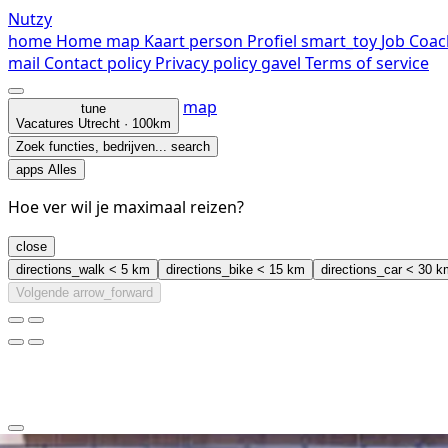
Nutzy
home
Home
map
Kaart
person
Profiel
smart_toy
Job Coac
mail
Contact
policy
Privacy policy
gavel
Terms of service
map
tune
Vacatures
Utrecht · 100km
Zoek functies, bedrijven...
search
apps
Alles
Hoe ver wil je maximaal reizen?
close
directions_walk
< 5 km
directions_bike
< 15 km
directions_car
< 30 k
Volgende
arrow_forward
clear
arrow_back_ios_new