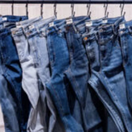
favorite
share