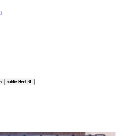
h
m
public
Heel NL