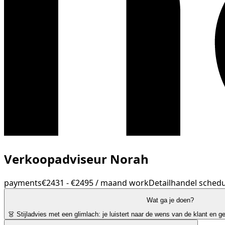
Verkoopadviseur Norah
payments
€2431 - €2495 / maand
work
Detailhandel
schedu
Wat ga je doen?
👗 Stijladvies met een glimlach: je luistert naar de wens van de klant en g