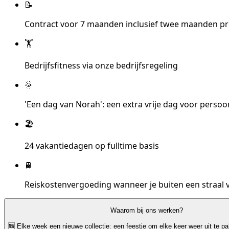
📝
Contract voor 7 maanden inclusief twee maanden proe
🏋️
Bedrijfsfitness via onze bedrijfsregeling
🌞
'Een dag van Norah': een extra vrije dag voor perso
🏖️
24 vakantiedagen op fulltime basis
🚆
Reiskostenvergoeding wanneer je buiten een straal
Waarom bij ons werken?
🆕 Elke week een nieuwe collectie: een feestje om elke keer weer uit te p