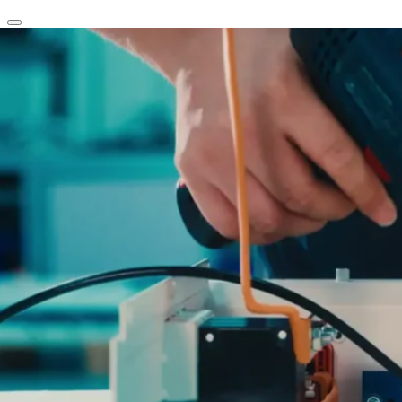
clear
arrow_back_ios_new
favorite
share