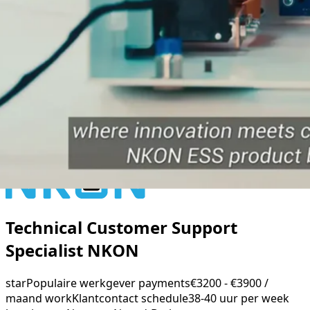
Technical Customer Support
Specialist NKON
star
Populaire werkgever
payments
€3200 - €3900 /
maand
work
Klantcontact
schedule
38-40 uur per week