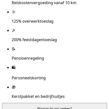
Reiskostenvergoeding vanaf 10 km
🌞
125% overwerktoeslag
🎉
200% feestdagentoeslag
📝
Pensioenregeling
🛍️
Personeelskorting
🎁
Kerstpakket en bedrijfsuitjes
Waarom bij ons werken?