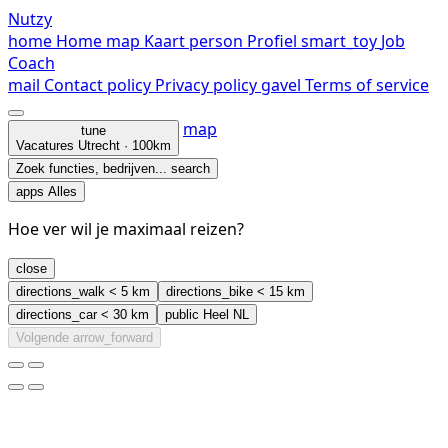
Nutzy
home
Home
map
Kaart
person
Profiel
smart_toy
Job
Coach
mail
Contact
policy
Privacy policy
gavel
Terms of service
map
tune
Vacatures
Utrecht · 100km
Zoek functies, bedrijven...
search
apps
Alles
Hoe ver wil je maximaal reizen?
close
directions_walk
< 5 km
directions_bike
< 15 km
directions_car
< 30 km
public
Heel NL
Volgende
arrow_forward