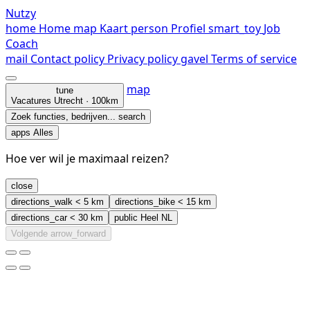
Nutzy
home
Home
map
Kaart
person
Profiel
smart_toy
Job
Coach
mail
Contact
policy
Privacy policy
gavel
Terms of service
map
tune
Vacatures
Utrecht · 100km
Zoek functies, bedrijven...
search
apps
Alles
Hoe ver wil je maximaal reizen?
close
directions_walk
< 5 km
directions_bike
< 15 km
directions_car
< 30 km
public
Heel NL
Volgende
arrow_forward