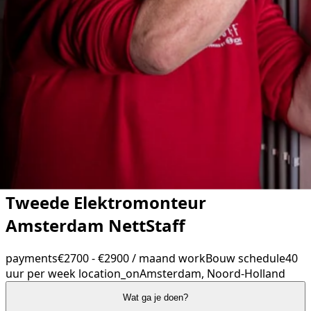
Tweede Elektromonteur
Amsterdam NettStaff
payments
€2700 - €2900 / maand
work
Bouw
schedule
40
uur per week
location_on
Amsterdam, Noord-Holland
Wat ga je doen?