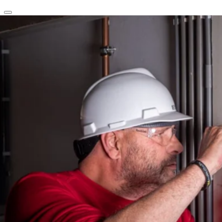
clear
arrow_back_ios_new
favorite
share