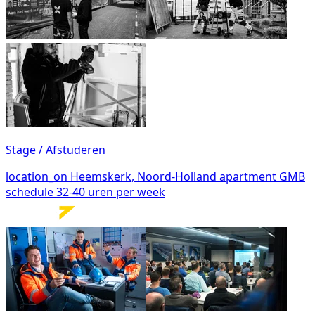
Stage / Afstuderen
location_on
Heemskerk, Noord-Holland
apartment
GMB
schedule
32-40 uren per week