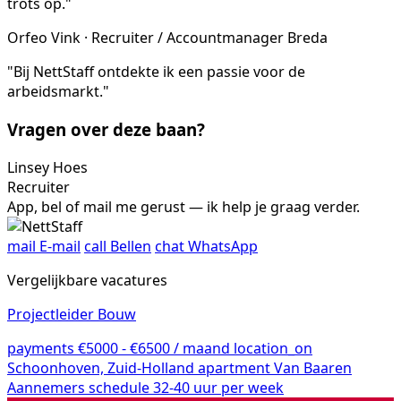
trots op."
Orfeo Vink · Recruiter / Accountmanager Breda
"Bij NettStaff ontdekte ik een passie voor de
arbeidsmarkt."
Vragen over deze baan?
Linsey Hoes
Recruiter
App, bel of mail me gerust — ik help je graag verder.
mail
E-mail
call
Bellen
chat
WhatsApp
Vergelijkbare vacatures
Projectleider Bouw
payments
€5000 - €6500 / maand
location_on
Schoonhoven, Zuid-Holland
apartment
Van Baaren
Aannemers
schedule
32-40 uur per week