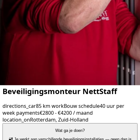
Beveiligingsmonteur NettStaff
directions_car
85 km
work
Bouw
schedule
40 uur per
week
payments
€2800 - €4200 / maand
location_on
Rotterdam, Zuid-Holland
Wat ga je doen?
🔐 Je werkt aan verschillende beveiligingsinstallaties — geen dag is