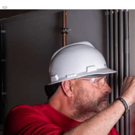
clear
arrow_back_ios_new
favorite
share