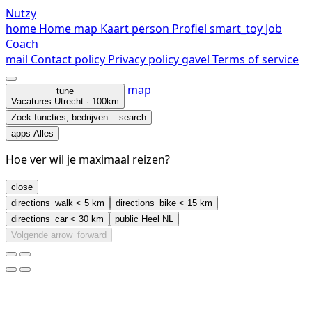
Nutzy
home
Home
map
Kaart
person
Profiel
smart_toy
Job
Coach
mail
Contact
policy
Privacy policy
gavel
Terms of service
map
tune
Vacatures
Utrecht · 100km
Zoek functies, bedrijven...
search
apps
Alles
Hoe ver wil je maximaal reizen?
close
directions_walk
< 5 km
directions_bike
< 15 km
directions_car
< 30 km
public
Heel NL
Volgende
arrow_forward