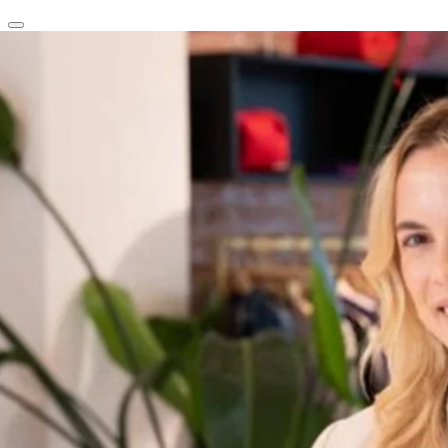
clear
arrow_back_ios_new
favorite
share