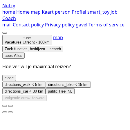
Nutzy
home
Home
map
Kaart
person
Profiel
smart_toy
Job
Coach
mail
Contact
policy
Privacy policy
gavel
Terms of service
map
tune
Vacatures
Utrecht · 100km
Zoek functies, bedrijven...
search
apps
Alles
Hoe ver wil je maximaal reizen?
close
directions_walk
< 5 km
directions_bike
< 15 km
directions_car
< 30 km
public
Heel NL
Volgende
arrow_forward