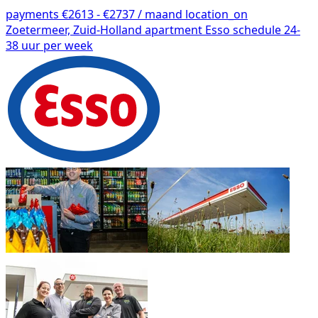
payments
€2613 - €2737 / maand
location_on
Zoetermeer, Zuid-Holland
apartment
Esso
schedule
24-
38 uur per week