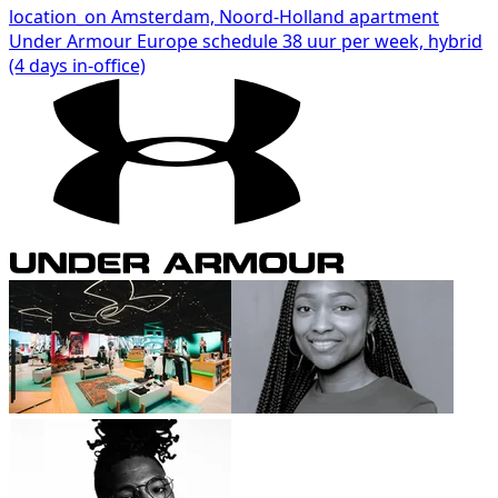
location_on
Amsterdam, Noord-Holland
apartment
Under Armour Europe
schedule
38 uur per week, hybrid
(4 days in-office)