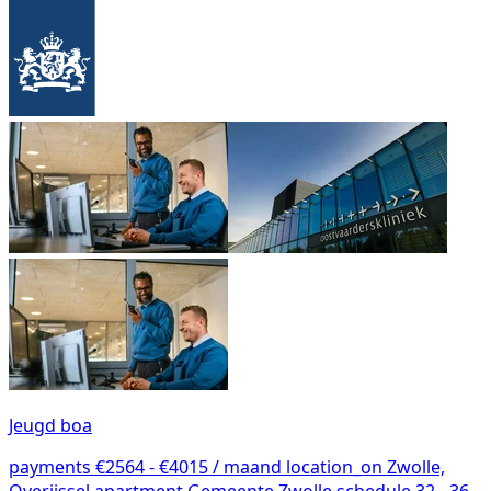
Jeugd boa
payments
€2564 - €4015 / maand
location_on
Zwolle,
Overijssel
apartment
Gemeente Zwolle
schedule
32 - 36