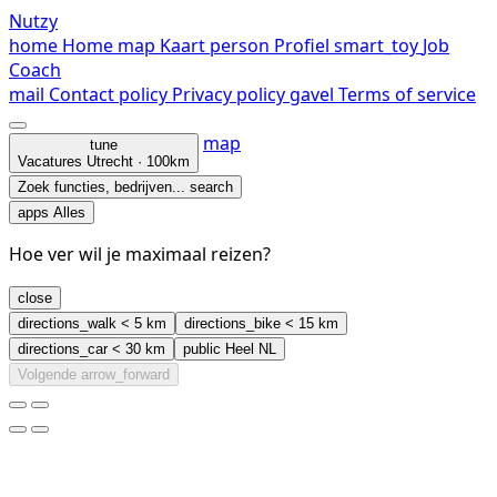
Nutzy
home
Home
map
Kaart
person
Profiel
smart_toy
Job
Coach
mail
Contact
policy
Privacy policy
gavel
Terms of service
map
tune
Vacatures
Utrecht · 100km
Zoek functies, bedrijven...
search
apps
Alles
Hoe ver wil je maximaal reizen?
close
directions_walk
< 5 km
directions_bike
< 15 km
directions_car
< 30 km
public
Heel NL
Volgende
arrow_forward