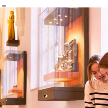
clear
arrow_back_ios_new
favorite
share