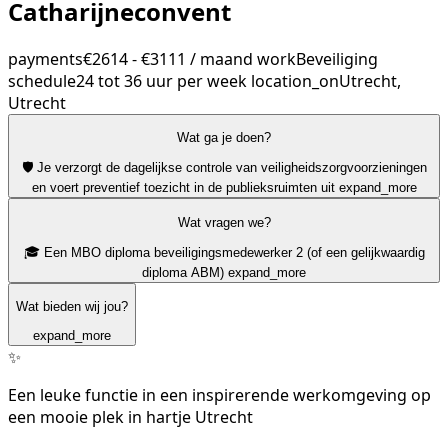
Catharijneconvent
payments
€2614 - €3111 / maand
work
Beveiliging
schedule
24 tot 36 uur per week
location_on
Utrecht,
Utrecht
Wat ga je doen?
🛡️ Je verzorgt de dagelijkse controle van veiligheidszorgvoorzieningen
en voert preventief toezicht in de publieksruimten uit
expand_more
Wat vragen we?
🎓 Een MBO diploma beveiligingsmedewerker 2 (of een gelijkwaardig
diploma ABM)
expand_more
Wat bieden wij jou?
expand_more
✨
Een leuke functie in een inspirerende werkomgeving op
een mooie plek in hartje Utrecht