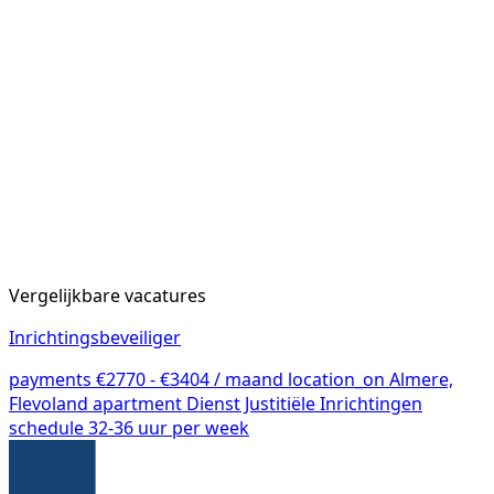
Vergelijkbare vacatures
Inrichtingsbeveiliger
payments
€2770 - €3404 / maand
location_on
Almere,
Flevoland
apartment
Dienst Justitiële Inrichtingen
schedule
32-36 uur per week