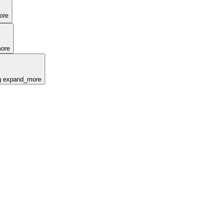
ore
ore
g
expand_more