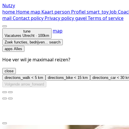
Nutzy
home
Home
map
Kaart
person
Profiel
smart_toy
Job Coac
mail
Contact
policy
Privacy policy
gavel
Terms of service
map
tune
Vacatures
Utrecht · 100km
Zoek functies, bedrijven...
search
apps
Alles
Hoe ver wil je maximaal reizen?
close
directions_walk
< 5 km
directions_bike
< 15 km
directions_car
< 30 k
Volgende
arrow_forward
clear
arrow_back_ios_new