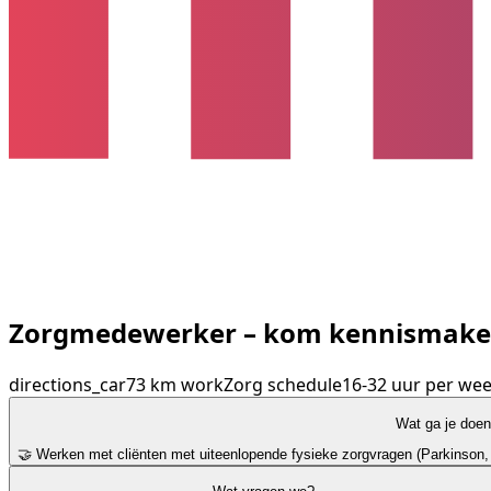
Zorgmedewerker – kom kennismaken
directions_car
73 km
work
Zorg
schedule
16-32 uur per we
Wat ga je doe
🤝 Werken met cliënten met uiteenlopende fysieke zorgvragen (Parkinson, 