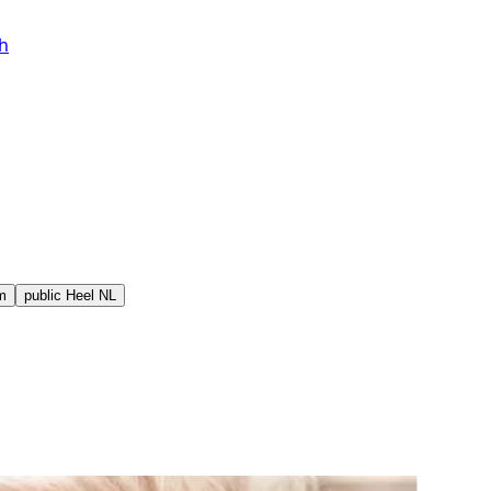
h
m
public
Heel NL