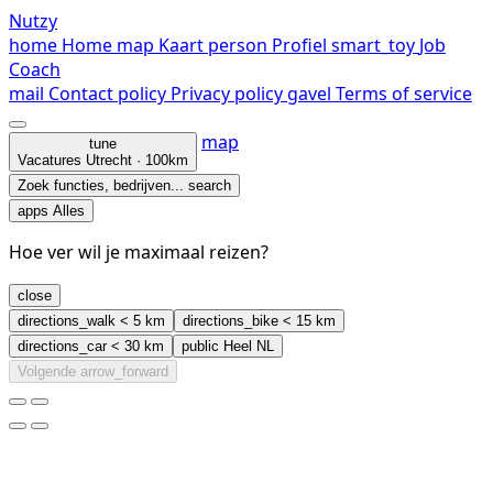
Nutzy
home
Home
map
Kaart
person
Profiel
smart_toy
Job
Coach
mail
Contact
policy
Privacy policy
gavel
Terms of service
map
tune
Vacatures
Utrecht · 100km
Zoek functies, bedrijven...
search
apps
Alles
Hoe ver wil je maximaal reizen?
close
directions_walk
< 5 km
directions_bike
< 15 km
directions_car
< 30 km
public
Heel NL
Volgende
arrow_forward