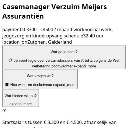
Casemanager Verzuim Meijers
Assurantiën
payments
€3300 - €4500 / maand
work
Sociaal werk,
jeugdzorg en kinderopvang
schedule
32-40 uur
location_on
Zutphen, Gelderland
Wat ga je doen?
📋 Je voert regie over verzuimdossiers van A tot Z volgens de Wet
verbetering poortwachter
expand_more
Wat vragen we?
🎓 Hbo werk- en denkniveau
expand_more
Wat bieden wij jou?
expand_more
💰
Startsalaris tussen € 3.300 en € 4.500, afhankelijk van