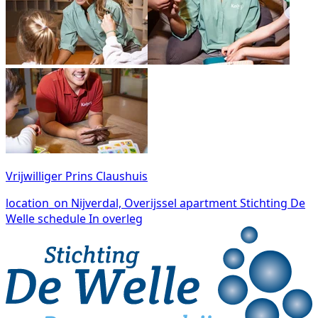
Vrijwilliger Prins Claushuis
location_on
Nijverdal, Overijssel
apartment
Stichting De
Welle
schedule
In overleg