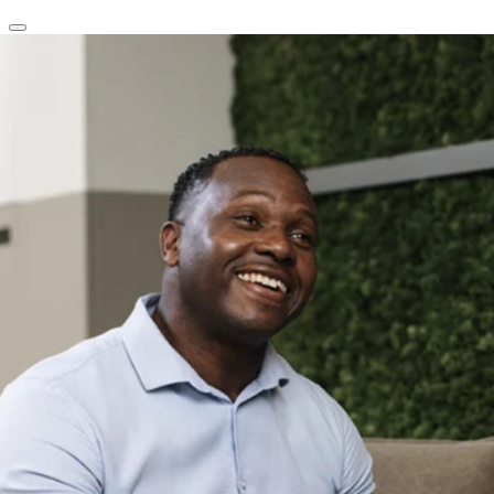
clear
arrow_back_ios_new
favorite
share