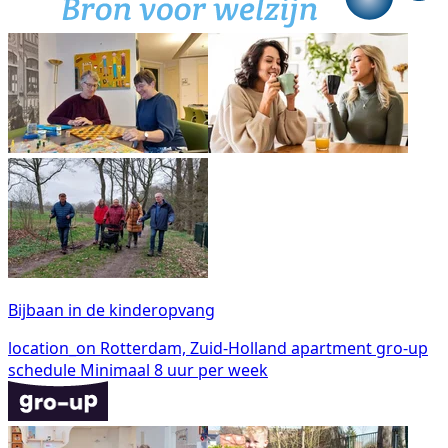
Bijbaan in de kinderopvang
location_on
Rotterdam, Zuid-Holland
apartment
gro-up
schedule
Minimaal 8 uur per week