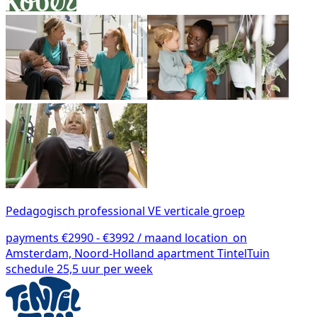
Pedagogisch professional VE verticale groep
payments
€2990 - €3992 / maand
location_on
Amsterdam, Noord-Holland
apartment
TintelTuin
schedule
25,5 uur per week