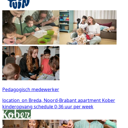
Pedagogisch medewerker
location_on
Breda, Noord-Brabant
apartment
Kober
kinderopvang
schedule
0-36 uur per week