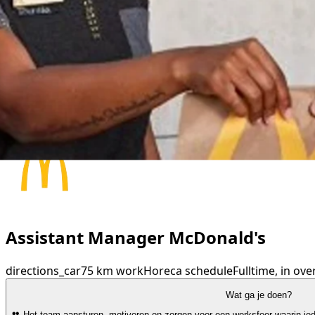
Assistant Manager McDonald's
directions_car
75 km
work
Horeca
schedule
Fulltime, in ove
Wat ga je doen?
👥 Het team aansturen, motiveren en zorgen voor een werksfeer waarin iede