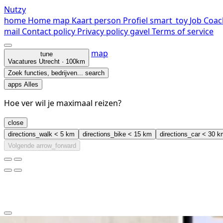
Nutzy
home
Home
map
Kaart
person
Profiel
smart_toy
Job Coac
mail
Contact
policy
Privacy policy
gavel
Terms of service
map
tune
Vacatures
Utrecht · 100km
Zoek functies, bedrijven...
search
apps
Alles
Hoe ver wil je maximaal reizen?
close
directions_walk
< 5 km
directions_bike
< 15 km
directions_car
< 30 k
Volgende
arrow_forward
clear
arrow_back_ios_new