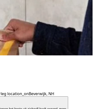
rleg
location_on
Beverwijk, NH
reen het beste uit zichzelf haalt
expand_more