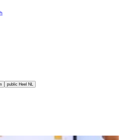
h
m
public
Heel NL