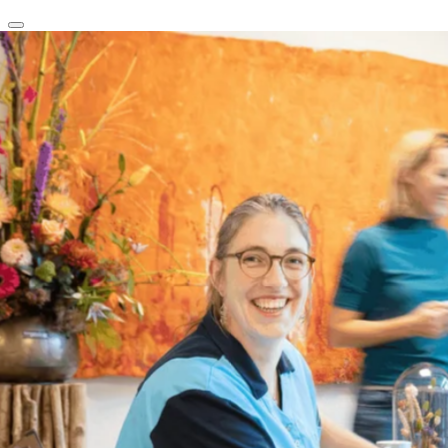
clear
arrow_back_ios_new
favorite
share