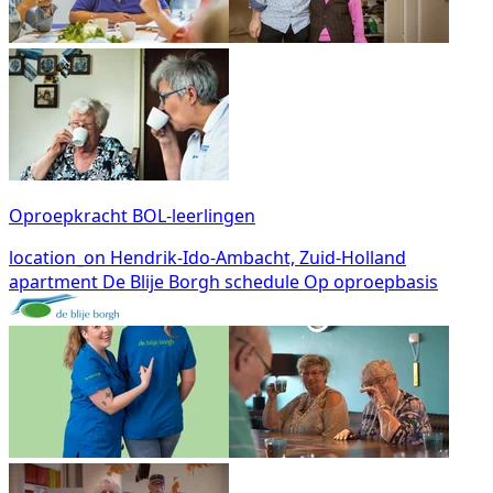
Oproepkracht BOL-leerlingen
location_on
Hendrik-Ido-Ambacht, Zuid-Holland
apartment
De Blije Borgh
schedule
Op oproepbasis