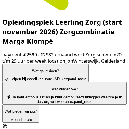
Opleidingsplek Leerling Zorg (start
november 2026) Zorgcombinatie
Marga Klompé
payments
€2599 - €2982 / maand
work
Zorg
schedule
20
t/m 29 uur per week
location_on
Winterswijk, Gelderland
Wat ga je doen?
🤝 Helpen bij dagelijkse zorg (ADL)
expand_more
Wat vragen we?
🧠 Je bent enthousiast en je kunt gemotiveerd uitleggen waarom je in
de zorg wilt werken
expand_more
Wat bieden wij jou?
expand_more
📚