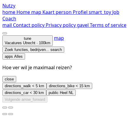
Nutzy
home
Home
map
Kaart
person
Profiel
smart_toy
Job
Coach
mail
Contact
policy
Privacy policy
gavel
Terms of service
map
tune
Vacatures
Utrecht · 100km
Zoek functies, bedrijven...
search
apps
Alles
Hoe ver wil je maximaal reizen?
close
directions_walk
< 5 km
directions_bike
< 15 km
directions_car
< 30 km
public
Heel NL
Volgende
arrow_forward