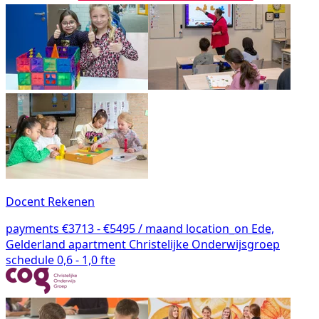
Docent Rekenen
payments
€3713 - €5495 / maand
location_on
Ede,
Gelderland
apartment
Christelijke Onderwijsgroep
schedule
0,6 - 1,0 fte