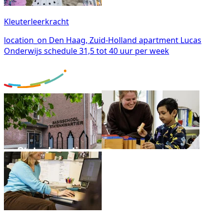
Kleuterleerkracht
location_on
Den Haag, Zuid-Holland
apartment
Lucas
Onderwijs
schedule
31,5 tot 40 uur per week