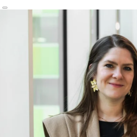
clear
arrow_back_ios_new
favorite
share