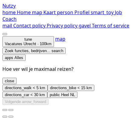
Nutzy
home
Home
map
Kaart
person
Profiel
smart_toy
Job
Coach
mail
Contact
policy
Privacy policy
gavel
Terms of service
map
tune
Vacatures
Utrecht · 100km
Zoek functies, bedrijven...
search
apps
Alles
Hoe ver wil je maximaal reizen?
close
directions_walk
< 5 km
directions_bike
< 15 km
directions_car
< 30 km
public
Heel NL
Volgende
arrow_forward