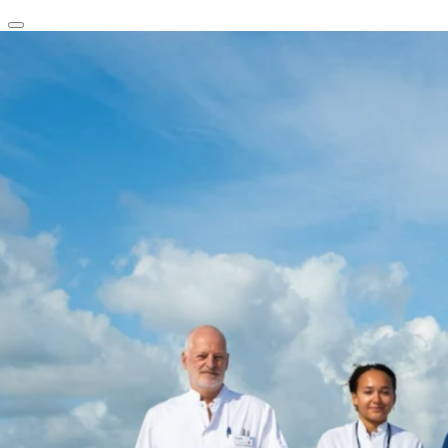
clear
arrow_back_ios_new
favorite
share