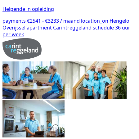
Helpende in opleiding
payments
€2541 - €3233 / maand
location_on
Hengelo,
Overijssel
apartment
Carintreggeland
schedule
36 uur
per week