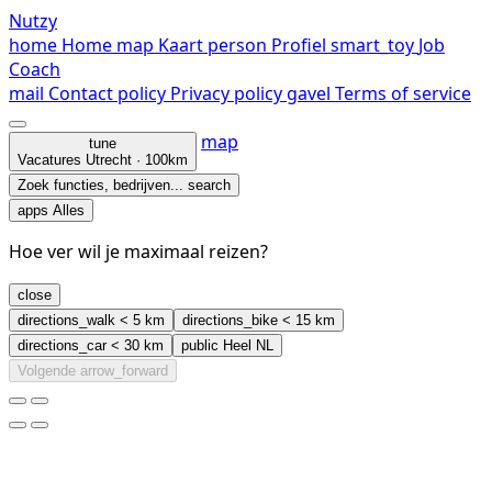
Nutzy
home
Home
map
Kaart
person
Profiel
smart_toy
Job
Coach
mail
Contact
policy
Privacy policy
gavel
Terms of service
map
tune
Vacatures
Utrecht · 100km
Zoek functies, bedrijven...
search
apps
Alles
Hoe ver wil je maximaal reizen?
close
directions_walk
< 5 km
directions_bike
< 15 km
directions_car
< 30 km
public
Heel NL
Volgende
arrow_forward