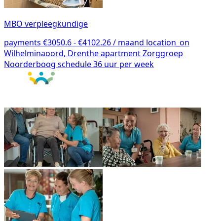
MBO verpleegkundige
payments
€3050.6 - €4102.26 / maand
location_on
Wilhelminaoord, Drenthe
apartment
Zorggroep
Noorderboog
schedule
36 uur per week