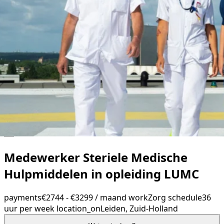
Medewerker Steriele Medische
Hulpmiddelen in opleiding LUMC
payments
€2744 - €3299 / maand
work
Zorg
schedule
36
uur per week
location_on
Leiden, Zuid-Holland