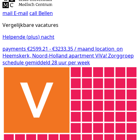
mail
E-mail
call
Bellen
Vergelijkbare vacatures
Helpende (plus) nacht
payments
€2599.21 - €3233.35 / maand
location_on
Heemskerk, Noord-Holland
apartment
ViVa! Zorggroep
schedule
gemiddeld 28 uur per week