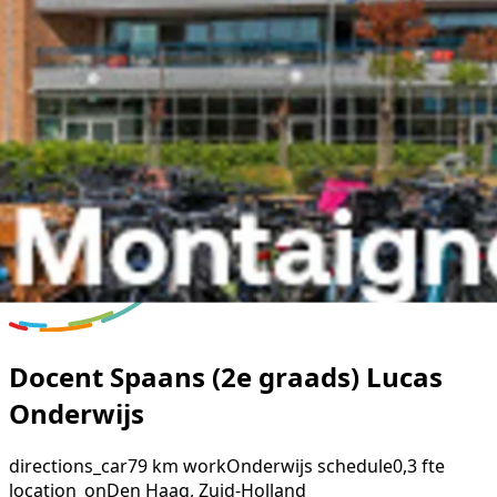
Docent Spaans (2e graads) Lucas
Onderwijs
directions_car
79 km
work
Onderwijs
schedule
0,3 fte
location_on
Den Haag, Zuid-Holland