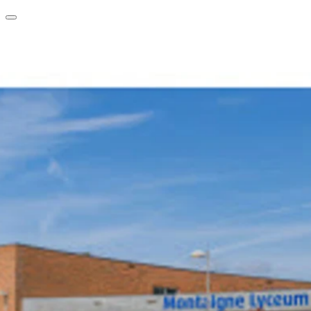
clear
arrow_back_ios_new
favorite
share