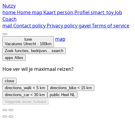
Nutzy
home
Home
map
Kaart
person
Profiel
smart_toy
Job
Coach
mail
Contact
policy
Privacy policy
gavel
Terms of service
map
tune
Vacatures
Utrecht · 100km
Zoek functies, bedrijven...
search
apps
Alles
Hoe ver wil je maximaal reizen?
close
directions_walk
< 5 km
directions_bike
< 15 km
directions_car
< 30 km
public
Heel NL
Volgende
arrow_forward