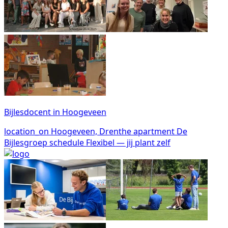
Bijlesdocent in Hoogeveen
location_on
Hoogeveen, Drenthe
apartment
De
Bijlesgroep
schedule
Flexibel — jij plant zelf