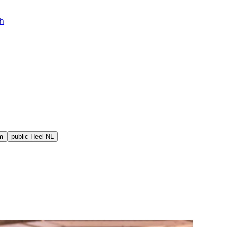
h
m
public
Heel NL