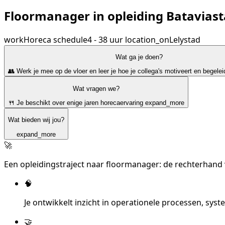
Floormanager in opleiding Bataviast
work
Horeca
schedule
4 - 38 uur
location_on
Lelystad
Wat ga je doen?
👥 Werk je mee op de vloer en leer je hoe je collega's motiveert en begelei
Wat vragen we?
🍴 Je beschikt over enige jaren horecaervaring
expand_more
Wat bieden wij jou?
expand_more
🚀
Een opleidingstraject naar floormanager: de rechterhan
🧠
Je ontwikkelt inzicht in operationele processen, sy
🤝