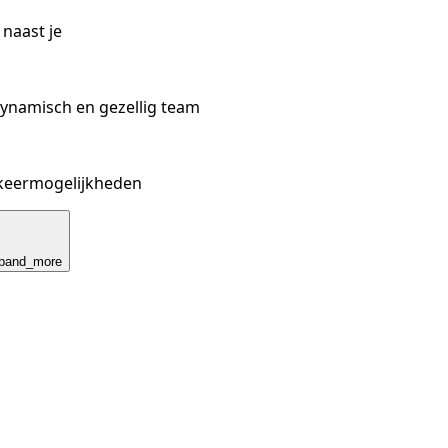
 naast je
dynamisch en gezellig team
rkeermogelijkheden
pand_more