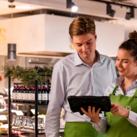
favorite
share