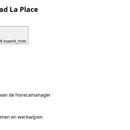
ad La Place
dt
expand_more
d van de horecamanager
stemen en werkwijzen