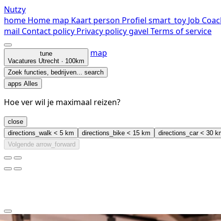
Nutzy
home
Home
map
Kaart
person
Profiel
smart_toy
Job Coac
mail
Contact
policy
Privacy policy
gavel
Terms of service
map
tune
Vacatures
Utrecht · 100km
Zoek functies, bedrijven...
search
apps
Alles
Hoe ver wil je maximaal reizen?
close
directions_walk
< 5 km
directions_bike
< 15 km
directions_car
< 30 k
Volgende
arrow_forward
clear
arrow_back_ios_new