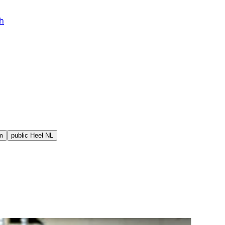
h
m
public
Heel NL