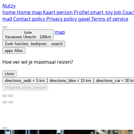
Nutzy
home
Home
map
Kaart
person
Profiel
smart_toy
Job Coac
mail
Contact
policy
Privacy policy
gavel
Terms of service
map
tune
Vacatures
Utrecht · 100km
Zoek functies, bedrijven...
search
apps
Alles
Hoe ver wil je maximaal reizen?
close
directions_walk
< 5 km
directions_bike
< 15 km
directions_car
< 30 k
Volgende
arrow_forward
clear
arrow_back_ios_new