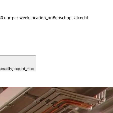
40 uur per week
location_on
Benschop, Utrecht
nstelling
expand_more