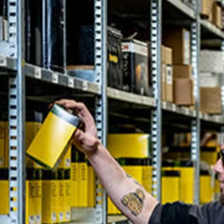
favorite
share