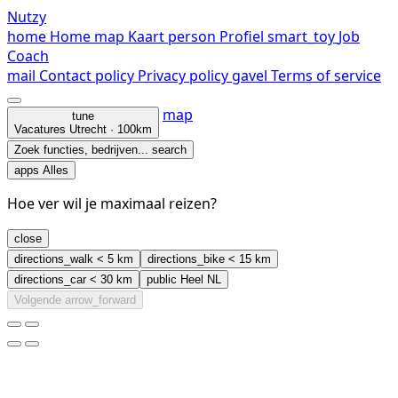
Nutzy
home
Home
map
Kaart
person
Profiel
smart_toy
Job
Coach
mail
Contact
policy
Privacy policy
gavel
Terms of service
map
tune
Vacatures
Utrecht · 100km
Zoek functies, bedrijven...
search
apps
Alles
Hoe ver wil je maximaal reizen?
close
directions_walk
< 5 km
directions_bike
< 15 km
directions_car
< 30 km
public
Heel NL
Volgende
arrow_forward