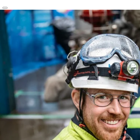
clear
arrow_back_ios_new
favorite
share