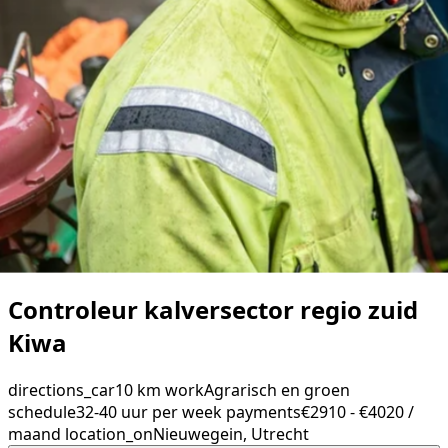
Controleur kalversector regio zuid
Kiwa
directions_car
10 km
work
Agrarisch en groen
schedule
32-40 uur per week
payments
€2910 - €4020 /
maand
location_on
Nieuwegein, Utrecht