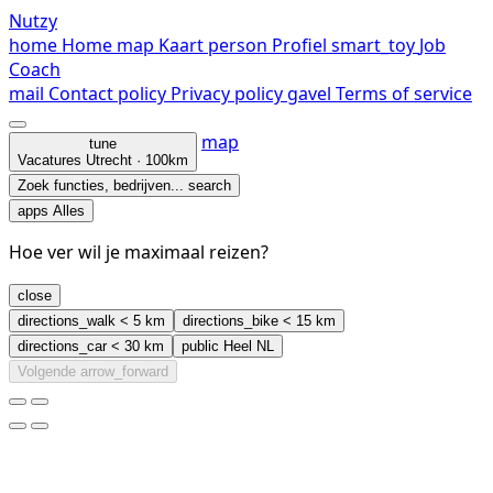
Nutzy
home
Home
map
Kaart
person
Profiel
smart_toy
Job
Coach
mail
Contact
policy
Privacy policy
gavel
Terms of service
map
tune
Vacatures
Utrecht · 100km
Zoek functies, bedrijven...
search
apps
Alles
Hoe ver wil je maximaal reizen?
close
directions_walk
< 5 km
directions_bike
< 15 km
directions_car
< 30 km
public
Heel NL
Volgende
arrow_forward