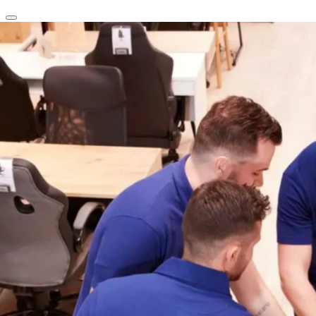
clear
arrow_back_ios_new
favorite
share