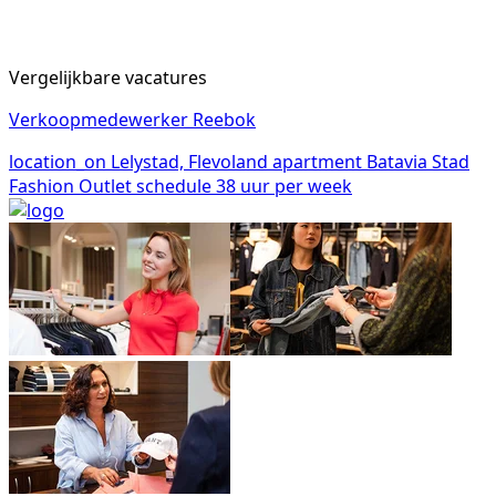
Vergelijkbare vacatures
Verkoopmedewerker Reebok
location_on
Lelystad, Flevoland
apartment
Batavia Stad
Fashion Outlet
schedule
38 uur per week