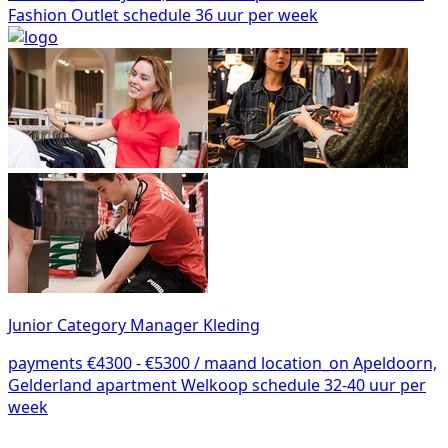
Fashion Outlet
schedule
36 uur per week
Junior Category Manager Kleding
payments
€4300 - €5300 / maand
location_on
Apeldoorn,
Gelderland
apartment
Welkoop
schedule
32-40 uur per
week