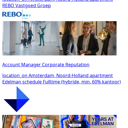
REBO Vastgoed Groep
Account Manager Corporate Reputation
location_on
Amsterdam, Noord-Holland
apartment
Edelman
schedule
Fulltime (hybride, min. 60% kantoor)