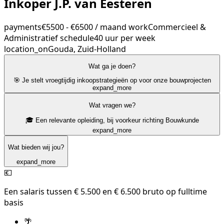
Inkoper J.P. van Eesteren
payments
€5500 - €6500 / maand
work
Commercieel &
Administratief
schedule
40 uur per week
location_on
Gouda, Zuid-Holland
Wat ga je doen?
🎯 Je stelt vroegtijdig inkoopstrategieën op voor onze bouwprojecten
expand_more
Wat vragen we?
🎓 Een relevante opleiding, bij voorkeur richting Bouwkunde
expand_more
Wat bieden wij jou?
expand_more
💶
Een salaris tussen € 5.500 en € 6.500 bruto op fulltime
basis
🌴