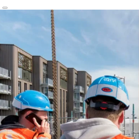
clear
arrow_back_ios_new
favorite
share