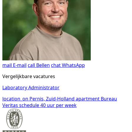
mail
E-mail
call
Bellen
chat
WhatsApp
Vergelijkbare vacatures
Laboratory Administrator
location_on
Pernis, Zuid-Holland
apartment
Bureau
Veritas
schedule
40 uur per week