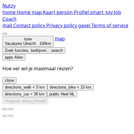
Nutzy
home
Home
map
Kaart
person
Profiel
smart_toy
Job
Coach
mail
Contact
policy
Privacy policy
gavel
Terms of service
map
tune
Vacatures
Utrecht · 100km
Zoek functies, bedrijven...
search
apps
Alles
Hoe ver wil je maximaal reizen?
close
directions_walk
< 5 km
directions_bike
< 15 km
directions_car
< 30 km
public
Heel NL
Volgende
arrow_forward