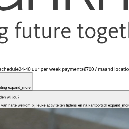
schedule
24-40 uur per week
payments
€700 / maand
locati
iding
expand_more
den wij jou?
 van harte welkom bij leuke activiteiten tijdens én na kantoortijd!
expand_mor