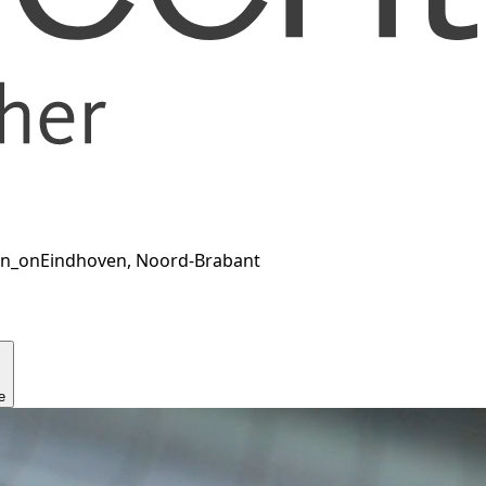
on_on
Eindhoven, Noord-Brabant
e