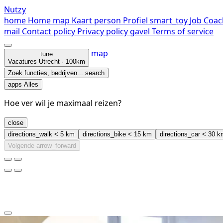
Nutzy
home
Home
map
Kaart
person
Profiel
smart_toy
Job Coac
mail
Contact
policy
Privacy policy
gavel
Terms of service
map
tune
Vacatures
Utrecht · 100km
Zoek functies, bedrijven...
search
apps
Alles
Hoe ver wil je maximaal reizen?
close
directions_walk
< 5 km
directions_bike
< 15 km
directions_car
< 30 k
Volgende
arrow_forward
clear
arrow_back_ios_new