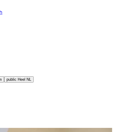
h
m
public
Heel NL