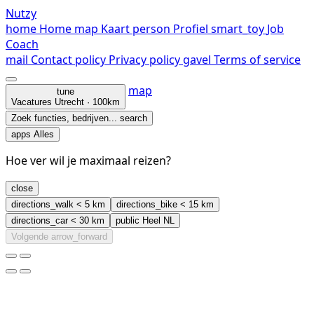
Nutzy
home
Home
map
Kaart
person
Profiel
smart_toy
Job
Coach
mail
Contact
policy
Privacy policy
gavel
Terms of service
map
tune
Vacatures
Utrecht · 100km
Zoek functies, bedrijven...
search
apps
Alles
Hoe ver wil je maximaal reizen?
close
directions_walk
< 5 km
directions_bike
< 15 km
directions_car
< 30 km
public
Heel NL
Volgende
arrow_forward