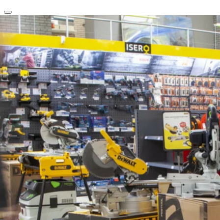
clear
arrow_back_ios_new
favorite
share