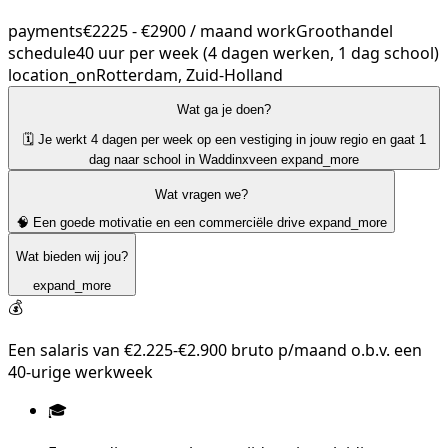
payments
€2225 - €2900 / maand
work
Groothandel
schedule
40 uur per week (4 dagen werken, 1 dag school)
location_on
Rotterdam, Zuid-Holland
Wat ga je doen?
🗓️ Je werkt 4 dagen per week op een vestiging in jouw regio en gaat 1
dag naar school in Waddinxveen
expand_more
Wat vragen we?
🧠 Een goede motivatie en een commerciële drive
expand_more
Wat bieden wij jou?
expand_more
💰
Een salaris van €2.225-€2.900 bruto p/maand o.b.v. een
40-urige werkweek
🎓