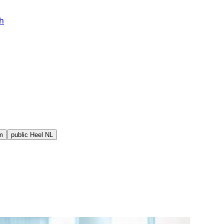
h
m
public
Heel NL