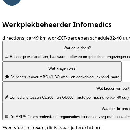
Werkplekbeheerder Infomedics
directions_car
49 km
work
ICT-beroepen
schedule
32-40 uu
Wat ga je doen?
💻 Beheer je werkplekken, hardware, software en gebruikersomgevingen
e
Wat vragen we?
🎓 Je beschikt over MBO+/HBO werk- en denkniveau
expand_more
Wat bieden wij jou?
💰 Een salaris tussen €3.200,- en €4.000,- bruto per maand (o.b.v. 40 uur),
Waarom bij ons 
🏢 De MSPS Groep ondersteunt organisaties binnen de zorg met innovatieve
Even sfeer proeven, dit is waar je terechtkomt