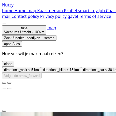
Nutzy
home
Home
map
Kaart
person
Profiel
smart_toy
Job Coac
mail
Contact
policy
Privacy policy
gavel
Terms of service
map
tune
Vacatures
Utrecht · 100km
Zoek functies, bedrijven...
search
apps
Alles
Hoe ver wil je maximaal reizen?
close
directions_walk
< 5 km
directions_bike
< 15 km
directions_car
< 30 k
Volgende
arrow_forward
clear
arrow_back_ios_new