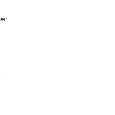
eer.
.