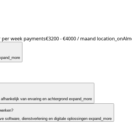
r per week
payments
€3200 - €4000 / maand
location_on
Alm
xpand_more
 afhankelijk van ervaring en achtergrond
expand_more
werken?
 software, dienstverlening en digitale oplossingen
expand_more