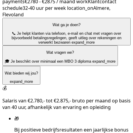
payments
€2780 - €2875 / maand
work
Klantcontact
schedule
32-40 uur per week
location_on
Almere,
Flevoland
Wat ga je doen?
📞 Je helpt klanten via telefoon, e-mail en chat met vragen over
bijvoorbeeld betalingsregelingen, geeft uitleg over rekeningen en
verwerkt bezwaren
expand_more
Wat vragen we?
🎓 Je beschikt over minimaal een MBO 3 diploma
expand_more
Wat bieden wij jou?
expand_more
💰
Salaris van €2.780,- tot €2.875,- bruto per maand op basis
van 40 uur, afhankelijk van ervaring en opleiding
🎁
Bij positieve bedrijfsresultaten een jaarlijkse bonus