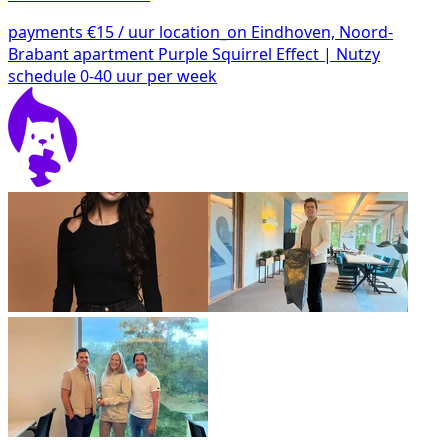
payments
€15 / uur
location_on
Eindhoven, Noord-
Brabant
apartment
Purple Squirrel Effect | Nutzy
schedule
0-40 uur per week