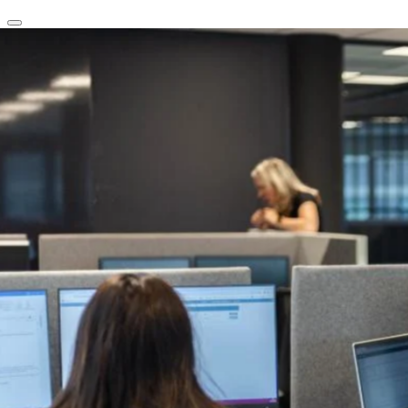
clear
arrow_back_ios_new
favorite
share