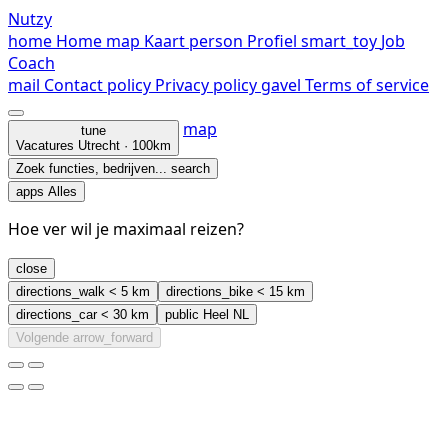
Nutzy
home
Home
map
Kaart
person
Profiel
smart_toy
Job
Coach
mail
Contact
policy
Privacy policy
gavel
Terms of service
map
tune
Vacatures
Utrecht · 100km
Zoek functies, bedrijven...
search
apps
Alles
Hoe ver wil je maximaal reizen?
close
directions_walk
< 5 km
directions_bike
< 15 km
directions_car
< 30 km
public
Heel NL
Volgende
arrow_forward