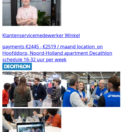
Klantenservicemedewerker Winkel
payments
€2445 - €2519 / maand
location_on
Hoofddorp, Noord-Holland
apartment
Decathlon
schedule
16-32 uur per week