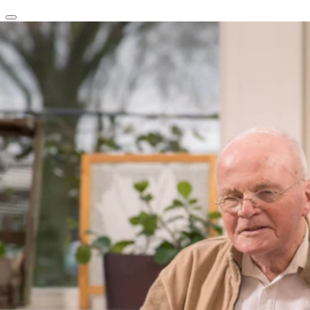
clear
arrow_back_ios_new
favorite
share