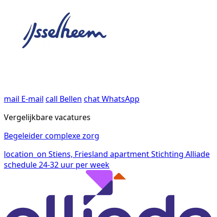
mail
E-mail
call
Bellen
chat
WhatsApp
Vergelijkbare vacatures
Begeleider complexe zorg
location_on
Stiens, Friesland
apartment
Stichting Alliade
schedule
24-32 uur per week