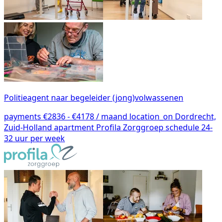
Politieagent naar begeleider (jong)volwassenen
payments
€2836 - €4178 / maand
location_on
Dordrecht,
Zuid-Holland
apartment
Profila Zorggroep
schedule
24-
32 uur per week