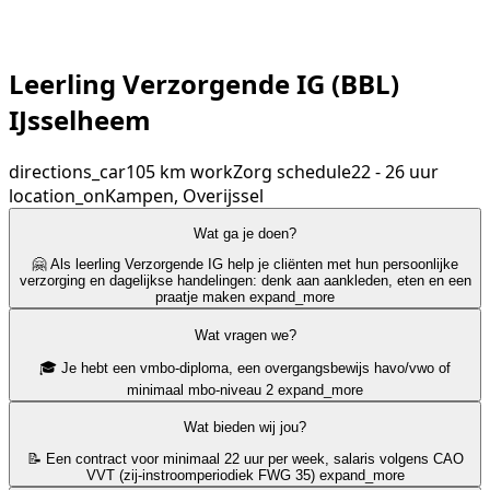
Leerling Verzorgende IG (BBL)
IJsselheem
directions_car
105 km
work
Zorg
schedule
22 - 26 uur
location_on
Kampen, Overijssel
Wat ga je doen?
🤗 Als leerling Verzorgende IG help je cliënten met hun persoonlijke
verzorging en dagelijkse handelingen: denk aan aankleden, eten en een
praatje maken
expand_more
Wat vragen we?
🎓 Je hebt een vmbo-diploma, een overgangsbewijs havo/vwo of
minimaal mbo-niveau 2
expand_more
Wat bieden wij jou?
📝 Een contract voor minimaal 22 uur per week, salaris volgens CAO
VVT (zij-instroomperiodiek FWG 35)
expand_more