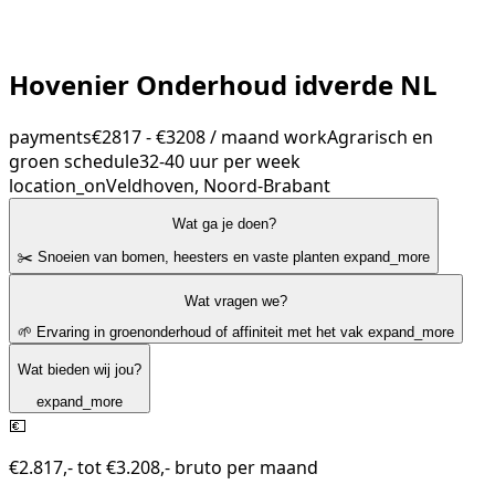
Hovenier Onderhoud idverde NL
payments
€2817 - €3208 / maand
work
Agrarisch en
groen
schedule
32-40 uur per week
location_on
Veldhoven, Noord-Brabant
Wat ga je doen?
✂️ Snoeien van bomen, heesters en vaste planten
expand_more
Wat vragen we?
🌱 Ervaring in groenonderhoud of affiniteit met het vak
expand_more
Wat bieden wij jou?
expand_more
💶
€2.817,- tot €3.208,- bruto per maand