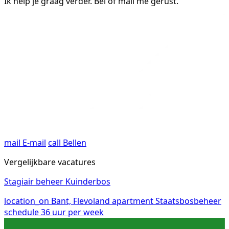
Ik help je graag verder. Bel of mail me gerust.
mail
E-mail
call
Bellen
Vergelijkbare vacatures
Stagiair beheer Kuinderbos
location_on
Bant, Flevoland
apartment
Staatsbosbeheer
schedule
36 uur per week