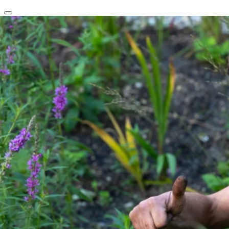
clear
arrow_back_ios_new
favorite
share