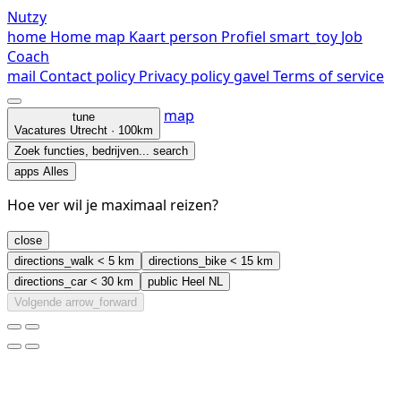
Nutzy
home
Home
map
Kaart
person
Profiel
smart_toy
Job
Coach
mail
Contact
policy
Privacy policy
gavel
Terms of service
map
tune
Vacatures
Utrecht · 100km
Zoek functies, bedrijven...
search
apps
Alles
Hoe ver wil je maximaal reizen?
close
directions_walk
< 5 km
directions_bike
< 15 km
directions_car
< 30 km
public
Heel NL
Volgende
arrow_forward