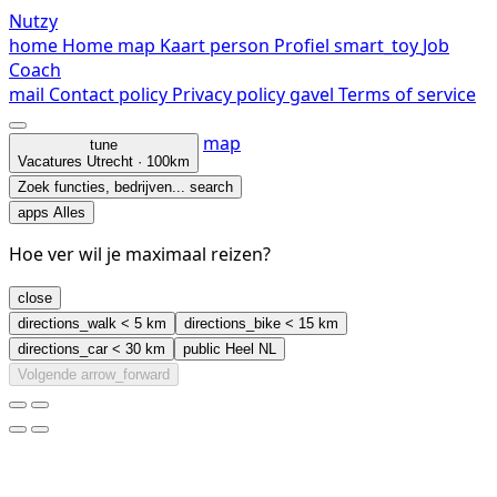
Nutzy
home
Home
map
Kaart
person
Profiel
smart_toy
Job
Coach
mail
Contact
policy
Privacy policy
gavel
Terms of service
map
tune
Vacatures
Utrecht · 100km
Zoek functies, bedrijven...
search
apps
Alles
Hoe ver wil je maximaal reizen?
close
directions_walk
< 5 km
directions_bike
< 15 km
directions_car
< 30 km
public
Heel NL
Volgende
arrow_forward