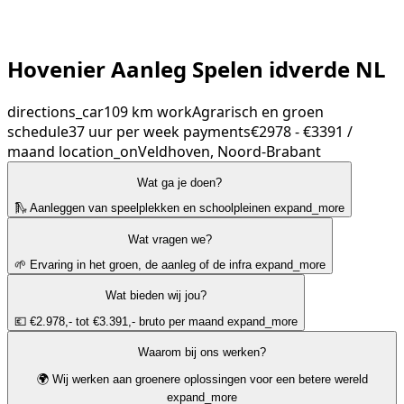
Hovenier Aanleg Spelen idverde NL
directions_car
109 km
work
Agrarisch en groen
schedule
37 uur per week
payments
€2978 - €3391 /
maand
location_on
Veldhoven, Noord-Brabant
Wat ga je doen?
🛝 Aanleggen van speelplekken en schoolpleinen
expand_more
Wat vragen we?
🌱 Ervaring in het groen, de aanleg of de infra
expand_more
Wat bieden wij jou?
💶 €2.978,- tot €3.391,- bruto per maand
expand_more
Waarom bij ons werken?
🌍 Wij werken aan groenere oplossingen voor een betere wereld
expand_more