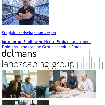
Stagiair Landschapsontwerper
location_on
Eindhoven, Noord-Brabant
apartment
Dolmans Landscaping Group
schedule
Stage