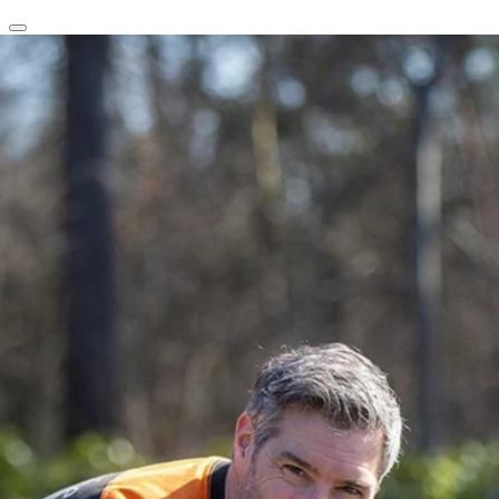
clear
arrow_back_ios_new
favorite
share