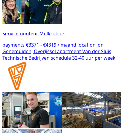
Servicemonteur Melkrobots
payments
€3371 - €4319 / maand
location_on
Genemuiden, Overijssel
apartment
Van der Sluis
Technische Bedrijven
schedule
32-40 uur per week