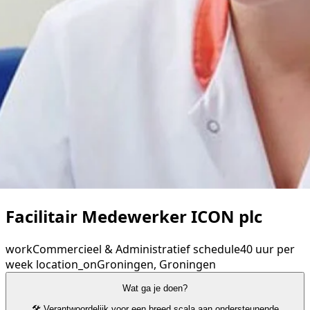
Facilitair Medewerker ICON plc
work
Commercieel & Administratief
schedule
40 uur per
week
location_on
Groningen, Groningen
Wat ga je doen?
🛠️ Verantwoordelijk voor een breed scala aan ondersteunende