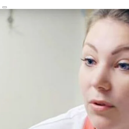
clear
arrow_back_ios_new
favorite
share