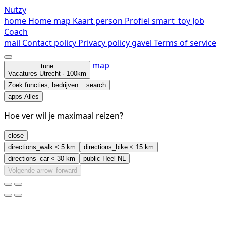
Nutzy
home
Home
map
Kaart
person
Profiel
smart_toy
Job
Coach
mail
Contact
policy
Privacy policy
gavel
Terms of service
map
tune
Vacatures
Utrecht · 100km
Zoek functies, bedrijven...
search
apps
Alles
Hoe ver wil je maximaal reizen?
close
directions_walk
< 5 km
directions_bike
< 15 km
directions_car
< 30 km
public
Heel NL
Volgende
arrow_forward