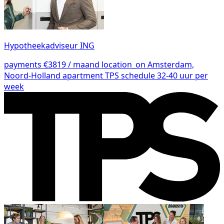
Hypotheekadviseur ING
payments
€3819 / maand
location_on
Amsterdam,
Noord-Holland
apartment
TPS
schedule
32-40 uur per
week