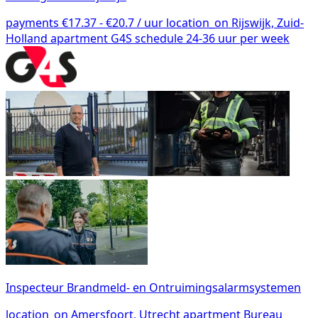
payments
€17.37 - €20.7 / uur
location_on
Rijswijk, Zuid-
Holland
apartment
G4S
schedule
24-36 uur per week
Inspecteur Brandmeld- en Ontruimingsalarmsystemen
location_on
Amersfoort, Utrecht
apartment
Bureau