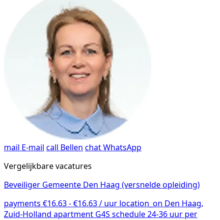
mail
E-mail
call
Bellen
chat
WhatsApp
Vergelijkbare vacatures
Beveiliger Gemeente Den Haag (versnelde opleiding)
payments
€16.63 - €16.63 / uur
location_on
Den Haag,
Zuid-Holland
apartment
G4S
schedule
24-36 uur per