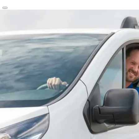
clear
arrow_back_ios_new
favorite
share