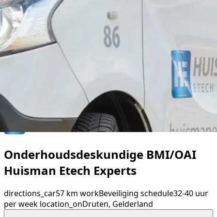
Onderhoudsdeskundige BMI/OAI
Huisman Etech Experts
directions_car
57 km
work
Beveiliging
schedule
32-40 uur
per week
location_on
Druten, Gelderland