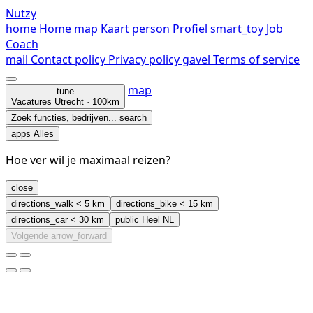
Nutzy
home
Home
map
Kaart
person
Profiel
smart_toy
Job
Coach
mail
Contact
policy
Privacy policy
gavel
Terms of service
map
tune
Vacatures
Utrecht · 100km
Zoek functies, bedrijven...
search
apps
Alles
Hoe ver wil je maximaal reizen?
close
directions_walk
< 5 km
directions_bike
< 15 km
directions_car
< 30 km
public
Heel NL
Volgende
arrow_forward