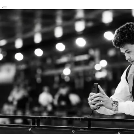
clear
arrow_back_ios_new
favorite
share