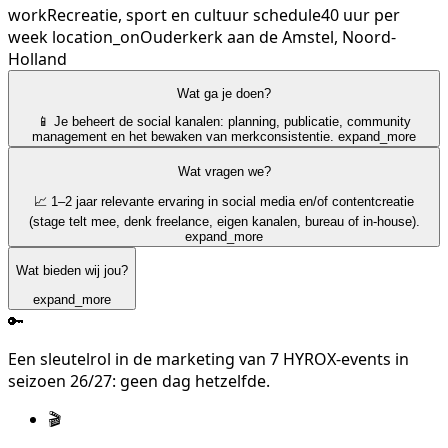
work
Recreatie, sport en cultuur
schedule
40 uur per
week
location_on
Ouderkerk aan de Amstel, Noord-
Holland
Wat ga je doen?
📱 Je beheert de social kanalen: planning, publicatie, community
management en het bewaken van merkconsistentie.
expand_more
Wat vragen we?
📈 1–2 jaar relevante ervaring in social media en/of contentcreatie
(stage telt mee, denk freelance, eigen kanalen, bureau of in-house).
expand_more
Wat bieden wij jou?
expand_more
🔑
Een sleutelrol in de marketing van 7 HYROX-events in
seizoen 26/27: geen dag hetzelfde.
🎬