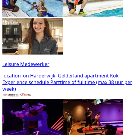
Leisure Medewerker
location_on
Harderwijk, Gelderland
apartment
Kok
Experience
schedule
Parttime of fulltime (max 38 uur per
week)