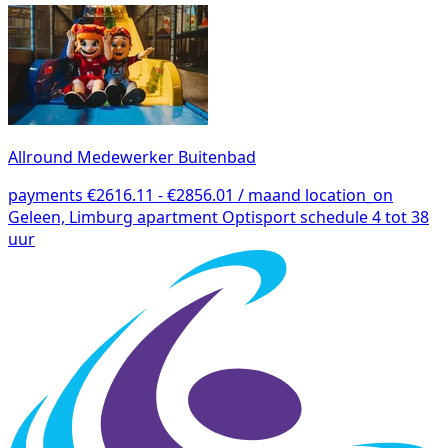
Allround Medewerker Buitenbad
payments
€2616.11 - €2856.01 / maand
location_on
Geleen, Limburg
apartment
Optisport
schedule
4 tot 38
uur