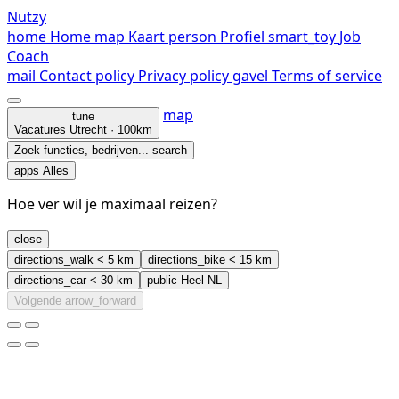
Nutzy
home
Home
map
Kaart
person
Profiel
smart_toy
Job
Coach
mail
Contact
policy
Privacy policy
gavel
Terms of service
map
tune
Vacatures
Utrecht · 100km
Zoek functies, bedrijven...
search
apps
Alles
Hoe ver wil je maximaal reizen?
close
directions_walk
< 5 km
directions_bike
< 15 km
directions_car
< 30 km
public
Heel NL
Volgende
arrow_forward