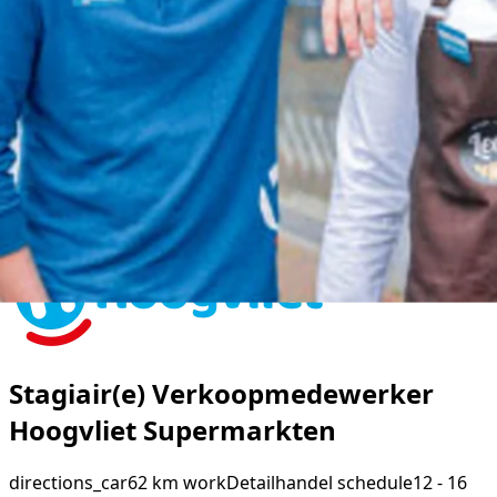
Stagiair(e) Verkoopmedewerker
Hoogvliet Supermarkten
directions_car
62 km
work
Detailhandel
schedule
12 - 16