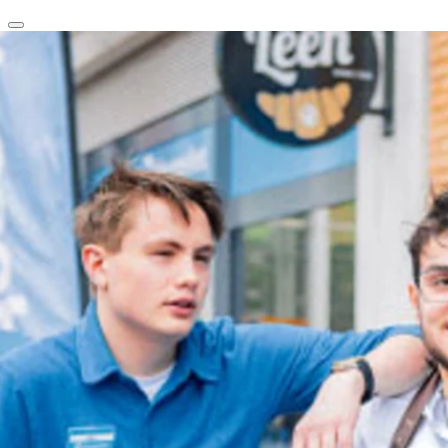
clear
arrow_back_ios_new
favorite
share