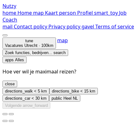
Nutzy
home
Home
map
Kaart
person
Profiel
smart_toy
Job
Coach
mail
Contact
policy
Privacy policy
gavel
Terms of service
map
tune
Vacatures
Utrecht · 100km
Zoek functies, bedrijven...
search
apps
Alles
Hoe ver wil je maximaal reizen?
close
directions_walk
< 5 km
directions_bike
< 15 km
directions_car
< 30 km
public
Heel NL
Volgende
arrow_forward