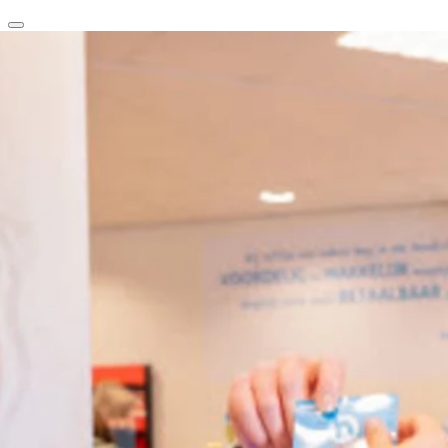
clear
arrow_back_ios_new
favorite
share