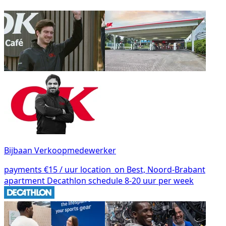
Bijbaan Verkoopmedewerker
payments
€15 / uur
location_on
Best, Noord-Brabant
apartment
Decathlon
schedule
8-20 uur per week