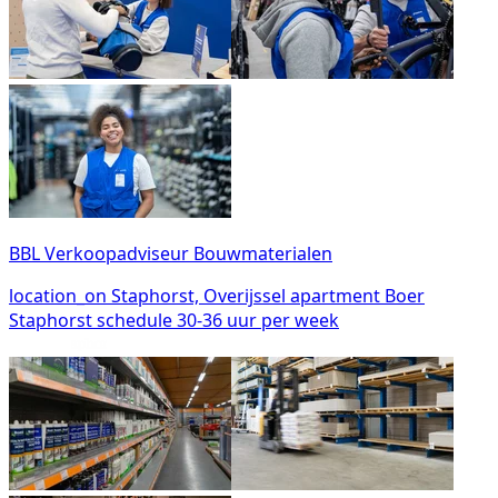
BBL Verkoopadviseur Bouwmaterialen
location_on
Staphorst, Overijssel
apartment
Boer
Staphorst
schedule
30-36 uur per week