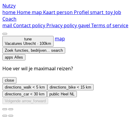
Nutzy
home
Home
map
Kaart
person
Profiel
smart_toy
Job
Coach
mail
Contact
policy
Privacy policy
gavel
Terms of service
map
tune
Vacatures
Utrecht · 100km
Zoek functies, bedrijven...
search
apps
Alles
Hoe ver wil je maximaal reizen?
close
directions_walk
< 5 km
directions_bike
< 15 km
directions_car
< 30 km
public
Heel NL
Volgende
arrow_forward