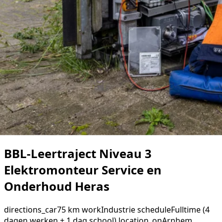
BBL-Leertraject Niveau 3
Elektromonteur Service en
Onderhoud Heras
directions_car
75 km
work
Industrie
schedule
Fulltime (4
dagen werken + 1 dag school)
location_on
Arnhem,