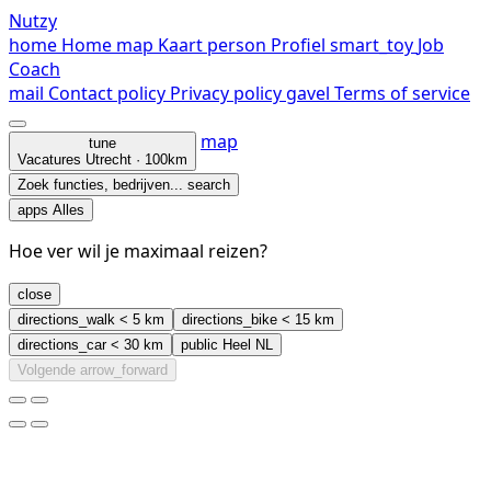
Nutzy
home
Home
map
Kaart
person
Profiel
smart_toy
Job
Coach
mail
Contact
policy
Privacy policy
gavel
Terms of service
map
tune
Vacatures
Utrecht · 100km
Zoek functies, bedrijven...
search
apps
Alles
Hoe ver wil je maximaal reizen?
close
directions_walk
< 5 km
directions_bike
< 15 km
directions_car
< 30 km
public
Heel NL
Volgende
arrow_forward