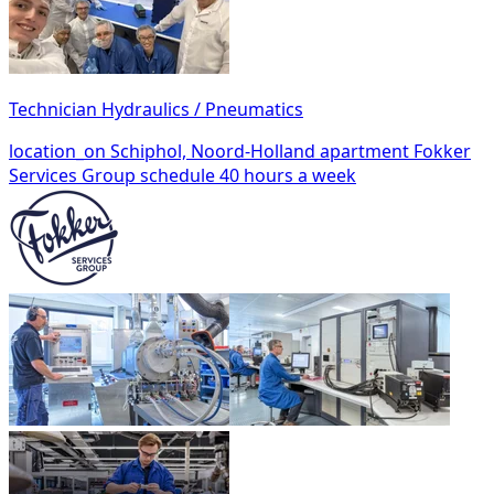
Technician Hydraulics / Pneumatics
location_on
Schiphol, Noord-Holland
apartment
Fokker
Services Group
schedule
40 hours a week