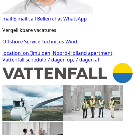
mail
E-mail
call
Bellen
chat
WhatsApp
Vergelijkbare vacatures
Offshore Service Technicus Wind
location_on
IJmuiden, Noord-Holland
apartment
Vattenfall
schedule
7 dagen op, 7 dagen af