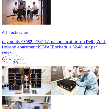
AIT Technician
payments
€3082 - €3411 / maand
location_on
Delft, Zuid-
Holland
apartment
ISISPACE
schedule
32-40 uur per
week