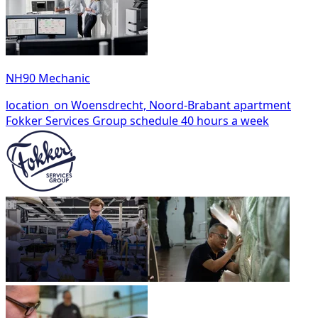
NH90 Mechanic
location_on
Woensdrecht, Noord-Brabant
apartment
Fokker Services Group
schedule
40 hours a week