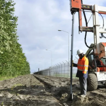
favorite
share