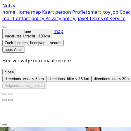
Nutzy
home
Home
map
Kaart
person
Profiel
smart_toy
Job Coac
mail
Contact
policy
Privacy policy
gavel
Terms of service
map
tune
Vacatures
Utrecht · 100km
Zoek functies, bedrijven...
search
apps
Alles
Hoe ver wil je maximaal reizen?
close
directions_walk
< 5 km
directions_bike
< 15 km
directions_car
< 30 k
Volgende
arrow_forward
clear
arrow_back_ios_new