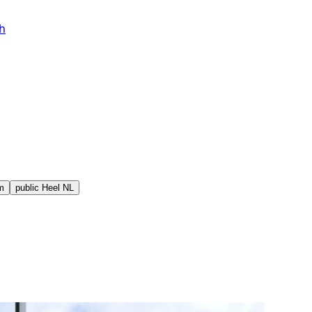
h
m
public
Heel NL