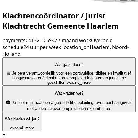
Klachtencoördinator / Jurist
Klachtrecht Gemeente Haarlem
payments
€4132 - €5947 / maand
work
Overheid
schedule
24 uur per week
location_on
Haarlem, Noord-
Holland
Wat ga je doen?
⚖️ Je bent verantwoordelijk voor een zorgvuldige, tijdige en kwalitatief
hoogwaardige coördinatie van (complexe) klachten en juridische
geschillen
expand_more
Wat vragen we?
🎓 Je hebt minimaal een afgeronde hbo-opleiding, eventueel aangevuld
met andere relevante opleidingen
expand_more
Wat bieden wij jou?
expand_more
💶