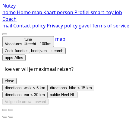
Nutzy
home
Home
map
Kaart
person
Profiel
smart_toy
Job
Coach
mail
Contact
policy
Privacy policy
gavel
Terms of service
map
tune
Vacatures
Utrecht · 100km
Zoek functies, bedrijven...
search
apps
Alles
Hoe ver wil je maximaal reizen?
close
directions_walk
< 5 km
directions_bike
< 15 km
directions_car
< 30 km
public
Heel NL
Volgende
arrow_forward