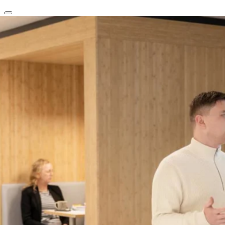
clear
arrow_back_ios_new
favorite
share