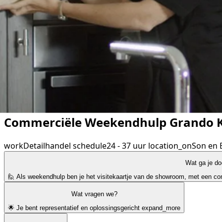
Commerciële Weekendhulp Grando 
work
Detailhandel
schedule
24 - 37 uur
location_on
Son en 
Wat ga je d
🙋 Als weekendhulp ben je het visitekaartje van de showroom, met een co
Wat vragen we?
🌟 Je bent representatief en oplossingsgericht
expand_more