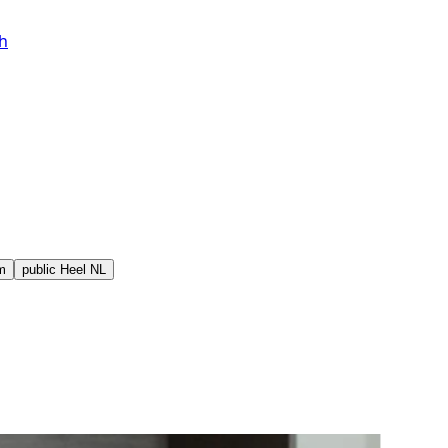
h
m
public
Heel NL