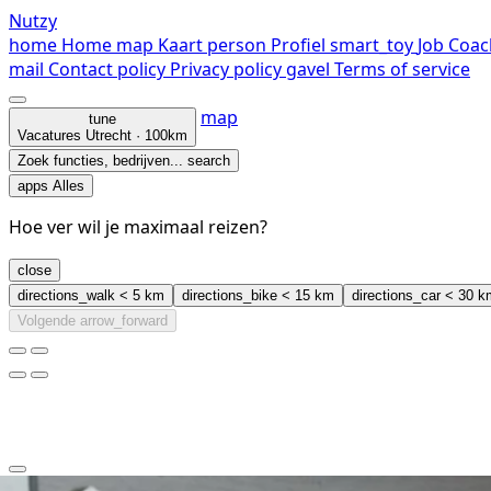
Nutzy
home
Home
map
Kaart
person
Profiel
smart_toy
Job Coac
mail
Contact
policy
Privacy policy
gavel
Terms of service
map
tune
Vacatures
Utrecht · 100km
Zoek functies, bedrijven...
search
apps
Alles
Hoe ver wil je maximaal reizen?
close
directions_walk
< 5 km
directions_bike
< 15 km
directions_car
< 30 k
Volgende
arrow_forward
clear
arrow_back_ios_new