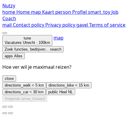
Nutzy
home
Home
map
Kaart
person
Profiel
smart_toy
Job
Coach
mail
Contact
policy
Privacy policy
gavel
Terms of service
map
tune
Vacatures
Utrecht · 100km
Zoek functies, bedrijven...
search
apps
Alles
Hoe ver wil je maximaal reizen?
close
directions_walk
< 5 km
directions_bike
< 15 km
directions_car
< 30 km
public
Heel NL
Volgende
arrow_forward