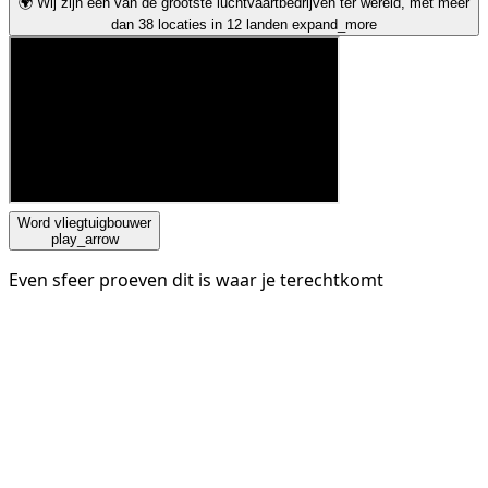
🌍 Wij zijn één van de grootste luchtvaartbedrijven ter wereld, met meer
dan 38 locaties in 12 landen
expand_more
Word vliegtuigbouwer
play_arrow
Even sfeer proeven dit is waar je terechtkomt