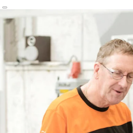
clear
arrow_back_ios_new
favorite
share