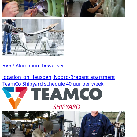
RVS / Aluminium bewerker
location_on
Heusden, Noord-Brabant
apartment
TeamCo Shipyard
schedule
40 uur per week