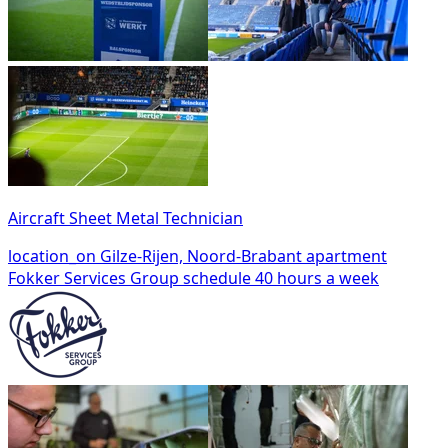
Aircraft Sheet Metal Technician
location_on
Gilze-Rijen, Noord-Brabant
apartment
Fokker Services Group
schedule
40 hours a week