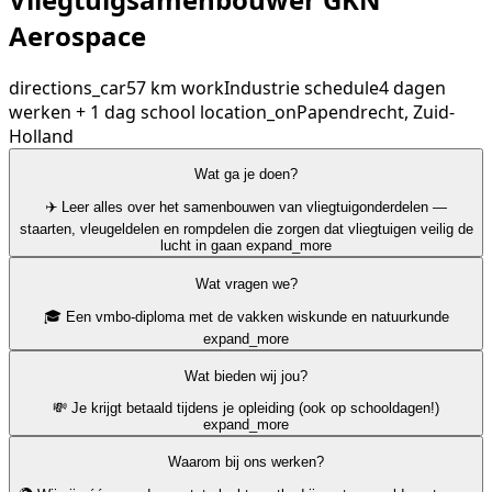
Aerospace
directions_car
57 km
work
Industrie
schedule
4 dagen
werken + 1 dag school
location_on
Papendrecht, Zuid-
Holland
Wat ga je doen?
✈️ Leer alles over het samenbouwen van vliegtuigonderdelen —
staarten, vleugeldelen en rompdelen die zorgen dat vliegtuigen veilig de
lucht in gaan
expand_more
Wat vragen we?
🎓 Een vmbo-diploma met de vakken wiskunde en natuurkunde
expand_more
Wat bieden wij jou?
💸 Je krijgt betaald tijdens je opleiding (ook op schooldagen!)
expand_more
Waarom bij ons werken?