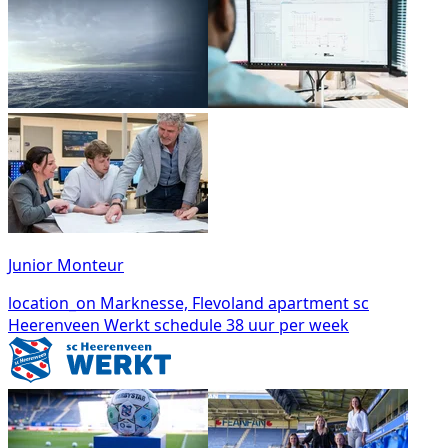
Junior Monteur
location_on
Marknesse, Flevoland
apartment
sc
Heerenveen Werkt
schedule
38 uur per week