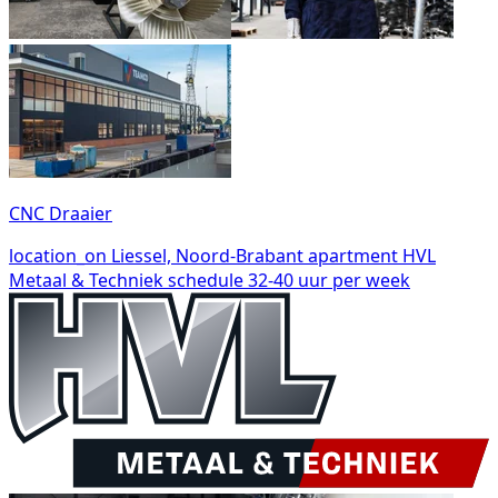
CNC Draaier
location_on
Liessel, Noord-Brabant
apartment
HVL
Metaal & Techniek
schedule
32-40 uur per week